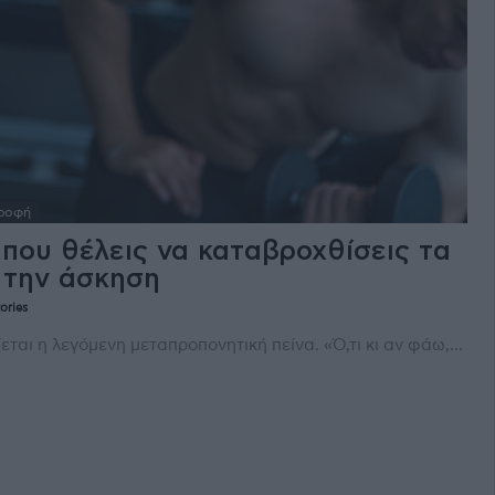
ροφή
που θέλεις να καταβροχθίσεις τα
 την άσκηση
ories
ται η λεγόμενη μεταπροπονητική πείνα. «Ό,τι κι αν φάω,...