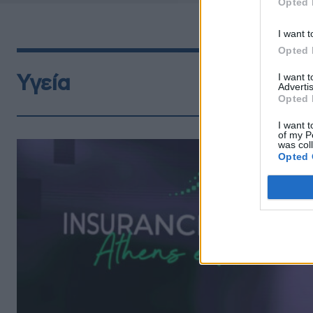
Opted 
I want t
Opted 
I want 
Υγεία
Advertis
Opted 
I want t
of my P
was col
Opted 