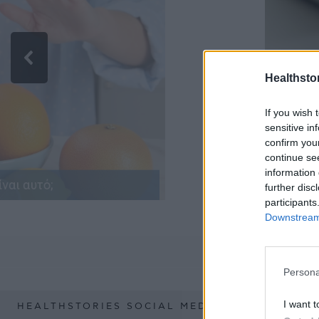
Healthstor
If you wish 
sensitive in
confirm you
continue se
information 
ναι αυτό;
further disc
Νέο 
participants
επισ
Downstream 
Persona
I want t
HEALTHSTORIES SOCIAL MEDIA