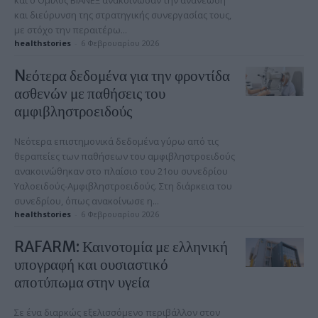
και ο Όμιλος ΒΙΑΝΕΞ ανακοίνωσαν την ανανέωση
και διεύρυνση της στρατηγικής συνεργασίας τους,
με στόχο την περαιτέρω...
healthstories
-
6 Φεβρουαρίου 2026
Nεότερα δεδομένα για την φροντίδα
ασθενών με παθήσεις του
αμφιβληστροειδούς
Νεότερα επιστημονικά δεδομένα γύρω από τις
θεραπείες των παθήσεων του αμφιβληστροειδούς
ανακοινώθηκαν στο πλαίσιο του 21ου συνεδρίου
Υαλοειδούς-Αμφιβληστροειδούς. Στη διάρκεια του
συνεδρίου, όπως ανακοίνωσε η...
healthstories
-
6 Φεβρουαρίου 2026
RAFARM: Καινοτομία με ελληνική
υπογραφή και ουσιαστικό
αποτύπωμα στην υγεία
Σε ένα διαρκώς εξελισσόμενο περιβάλλον στον