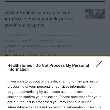
«Μια Καθαρά Δευτέρα κι έναν
καιρό» – Ένα παραμύθι για τον
χαλβά και όχι μόνο
«Μια Καθαρά Δευτέρα κι έναν καιρό», σε ένα μικρό
χωριό, ο μικρός Οδυσσέας και η παρέα του
ετοιμάζονται να πετάξουν τον χαρταετό τους.
Όταν...
healthstories
-
18 Φεβρουαρίου 2026
Imperial Brands Hellas: 45
Healthstories -
Do Not Process My Personal
Information
χρόνια παρουσίας και εξέλιξης στην
Ελλάδα
If you wish to opt-out of the sale, sharing to third parties, or
processing of your personal or sensitive information for
Η Imperial Brands Hellas συμπληρώνει φέτος 45
targeted advertising by us, please use the below opt-out
χρόνια παρουσίας στην ελληνική αγορά. Με
section to confirm your selection. Please note that after your
ελληνική διοίκηση και σημαντικό ελληνικό
opt-out request is processed you may continue seeing
αποτύπωμα, η εταιρεία αποτελεί ένα αξιόπιστο...
interest-based ads based on personal information utilized by
healthstories
-
17 Φεβρουαρίου 2026