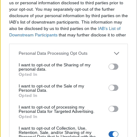
us or personal information disclosed to third parties prior to
your opt-out. You may separately opt-out of the further
1.640 γεύματα σε ευάλωτες
disclosure of your personal information by third parties on the
κοινωνικά ομάδες από τους
IAB’s list of downstream participants. This information may
εργαζόμενους της AstraZeneca
also be disclosed by us to third parties on the
IAB’s List of
Downstream Participants
that may further disclose it to other
Οι εργαζόμενοι της AstraZeneca από όλη την
third parties.
Ελλάδα, συναντήθηκαν στην Αθήνα και, σε
Personal Data Processing Opt Outs
συνεργασία με την ΑΜΚΕ Humanity Greece,
παρασκεύασαν και διένειμαν 1.640 πλήρη...
I want to opt-out of the Sharing of my
healthstories
-
16 Φεβρουαρίου 2026
personal data.
Opted In
Θ. Κοτσιαρός (ΠΕΦ): Η Ακαδημία
I want to opt-out of the Sale of my
Φαρμάκου φέρνει νέο μοντέλο
Personal Data.
σύνδεσης, εκπαίδευσης και
Opted In
παραγωγής
I want to opt-out of processing my
Personal Data for Targeted Advertising.
Ο γενικός διευθυντής της Πανελλήνιας Ένωσης
Opted In
Φαρμακοβιομηχανίας (ΠΕΦ), Θανάσης Κοτσιαρός,
I want to opt-out of Collection, Use,
μιλά στο Mononews για τη στρατηγική επένδυση
Retention, Sale, and/or Sharing of my
της ελληνικής φαρμακοβιομηχανίας στο
Personal Data that Is Unrelated with the