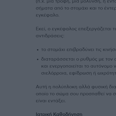
(π.χ. μια τροφή, μια μόλυνση, η έντ
σήματα από το στομάχι και το έντε
εγκέφαλο.
Εκεί, ο εγκέφαλος επεξεργάζεται τ
αντιδράσεις:
το στομάχι επιβραδύνει τις κινήσε
διαταράσσεται ο ρυθμός με τον ο
και ενεργοποιείται το αυτόνομ
σιελόρροια, εφίδρωση ή ωχρότητ
Αυτή η πολύπλοκη αλλά φυσική διαδ
οποίο το σώμα σου προσπαθεί να σε
είναι εντάξει.
Ιατρική Καθοδήγηση