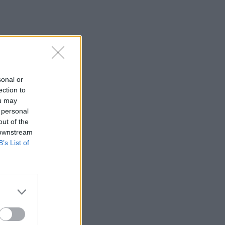
sonal or
ection to
ou may
 personal
out of the
 downstream
B’s List of