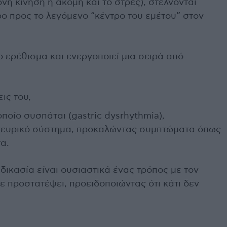
ονη κίνηση ή ακόμη και το στρες), στέλνονται
ρο προς το λεγόμενο “κέντρο του εμέτου” στον
ο ερέθισμα και ενεργοποιεί μια σειρά από
ις του,
ποίο συσπάται (gastric dysrhythmia),
ο νευρικό σύστημα, προκαλώντας συμπτώματα όπως
α.
ικασία είναι ουσιαστικά ένας τρόπος με τον
 προστατέψει, προειδοποιώντας ότι κάτι δεν