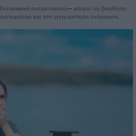
 διατροφική αντιμετώπιση— μπορεί να βοηθήσει
υμπτωμάτων και στη γρηγορότερη ανάρρωση.