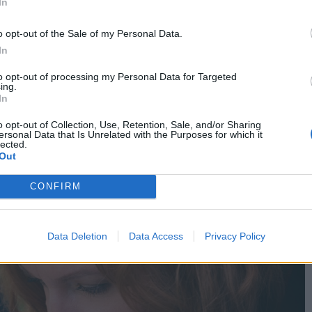
In
 (π.χ. σε αυτοκίνητο, πλοίο ή αεροπλάνο)
o opt-out of the Sale of my Personal Data.
In
ρκεια του πρώτου τριμήνου
βιοτικά ή χημειοθεραπεία
to opt-out of processing my Personal Data for Targeted
ing.
In
 και του εντέρου
o opt-out of Collection, Use, Retention, Sale, and/or Sharing
ν άμεσα το πεπτικό σύστημα
ersonal Data that Is Unrelated with the Purposes for which it
lected.
ροδοτούν το αίσθημα δυσφορίας.
Out
CONFIRM
Data Deletion
Data Access
Privacy Policy