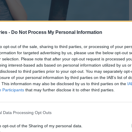
ies -
Do Not Process My Personal Information
to opt-out of the sale, sharing to third parties, or processing of your per
formation for targeted advertising by us, please use the below opt-out s
r selection. Please note that after your opt-out request is processed y
eing interest-based ads based on personal information utilized by us or
disclosed to third parties prior to your opt-out. You may separately opt-
losure of your personal information by third parties on the IAB’s list of
. This information may also be disclosed by us to third parties on the
IA
νησυχητικό — συχνά είναι απλώς το σήμα του
Participants
that may further disclose it to other third parties.
νοχλήσει.
φορετικές αιτίες, όπως:
l Data Processing Opt Outs
ατσε” καλά στο στομάχι(π.χ. βαριά ή χαλασμένα
o opt-out of the Sharing of my personal data.