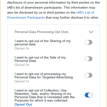
disclosure of your personal information by third parties on the
για εμβολιασμό των ατόμων ηλικίας άνω των
IAB’s list of downstream participants. This information may
75 ετών και ατόμων που ανήκουν σε ομάδες
also be disclosed by us to third parties on the
IAB’s List of
Downstream Participants
that may further disclose it to other
υψηλού κινδύνου, σύμφωνα με το Εθνικό
third parties.
Πρόγραμμα Εμβολιασμών.
Personal Data Processing Opt Outs
Διαβάστε επίσης
I want to opt-out of the Sharing of my
personal data.
Opted In
Νέο «ψηφιακό ραντάρ» για τις ιώσεις: Ο ΕΟΔΥ
επιστρατεύει τους πολίτες
I want to opt-out of the Sale of my
Personal Data.
Opted In
ΕΟΔΥ: Πιστοποίηση ISO και διαχείριση
I want to opt-out of processing my
ποιότητας στο επίκεντρο εκπαιδευτικής
Personal Data for Targeted Advertising.
ημερίδας
Opted In
I want to opt-out of Collection, Use,
Retention, Sale, and/or Sharing of my
Personal Data that Is Unrelated with the
Purposes for which it was collected.
TAGS
RSV γρίπη COVID-19
έκθεση ΕΟΔΥ
Opted Out