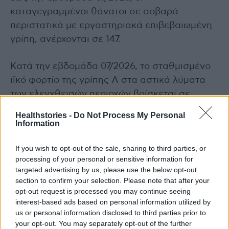
καταγεγραμμένοι θάνατοι σε σοβαρά
περιστατικά με εργαστηριακά επιβεβαιωμένη
γρίπη, ανέρχονται σε 147.
Κατά την εβδομάδα 07/2026, το σταθμισμένο
ιϊκό φορτίο της γρίπης Α στα αστικά λύματα
των ελεγχθεισών περιοχών βρίσκεται σε
χαμηλά επίπεδα, παρουσιάζοντας μείωση σε
Healthstories -
Do Not Process My Personal
σχέση με την προηγούμενη εβδομάδα.
Information
If you wish to opt-out of the sale, sharing to third parties, or
Αναπνευστικός συγκυτιακός ιός – RSV
processing of your personal or sensitive information for
targeted advertising by us, please use the below opt-out
Η θετικότητα στην κοινότητα (δίκτυο
section to confirm your selection. Please note that after your
επιτήρησης Sentinel ΠΦΥ) παρουσίασε μείωση
opt-out request is processed you may continue seeing
σε σχέση με την προηγούμενη εβδομάδα, ενώ
interest-based ads based on personal information utilized by
στα νοσοκομεία του δικτύου επιτήρησης SARI
us or personal information disclosed to third parties prior to
your opt-out. You may separately opt-out of the further
παρουσίασε αύξηση. Ο ΕΟΔΥ κάνει σύσταση