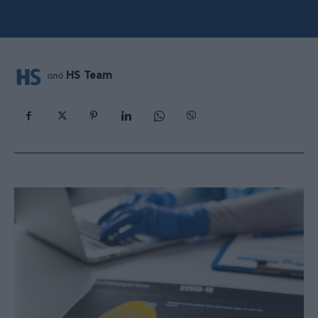
HS Team
από