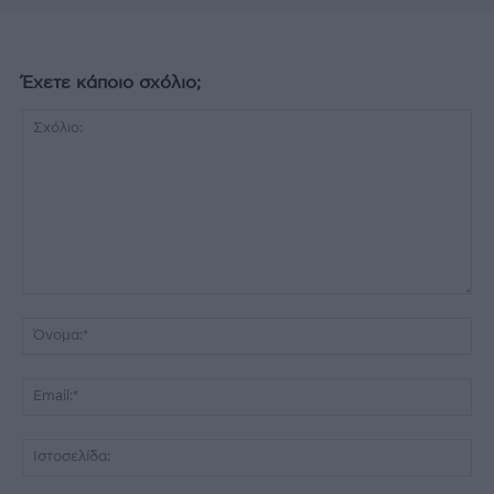
Έχετε κάποιο σχόλιο;
Σχόλιο:
Όν
Ema
Ισ