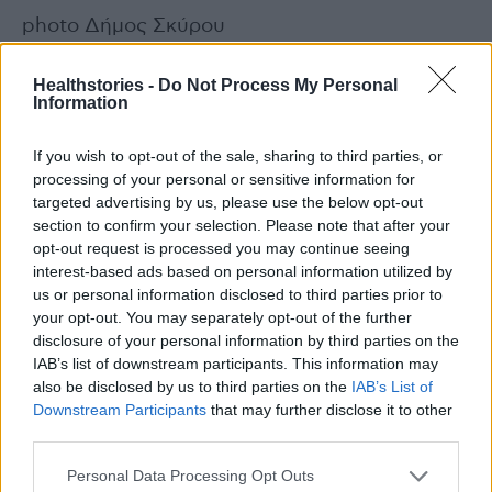
photo Δήμος Σκύρου
Healthstories -
Do Not Process My Personal
Διαβάστε επίσης
Information
Φιλόπουλος: Μία ιστορία για να μην
If you wish to opt-out of the sale, sharing to third parties, or
απελπίζονται οι ασθενείς
processing of your personal or sensitive information for
targeted advertising by us, please use the below opt-out
15 πολιτείες προσφεύγουν εναντίον της
section to confirm your selection. Please note that after your
opt-out request is processed you may continue seeing
κυβέρνησης Τραμπ αντιδρώντας στη μείωση
interest-based ads based on personal information utilized by
των εμβολιασμών
us or personal information disclosed to third parties prior to
your opt-out. You may separately opt-out of the further
disclosure of your personal information by third parties on the
IAB’s list of downstream participants. This information may
also be disclosed by us to third parties on the
IAB’s List of
TAGS
5η ΥΠΕ
Σκύρος
Downstream Participants
that may further disclose it to other
third parties.
Personal Data Processing Opt Outs