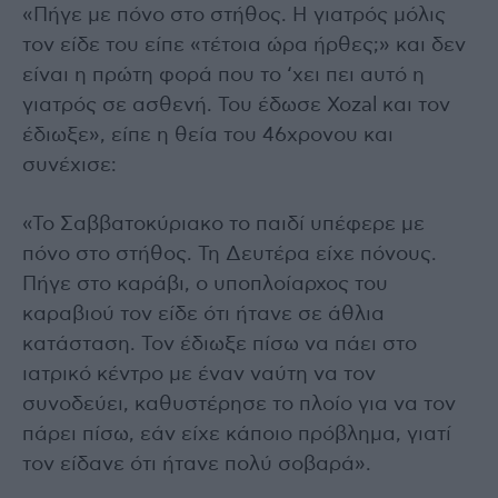
«Πήγε με πόνο στο στήθος. Η γιατρός μόλις
τον είδε του είπε «τέτοια ώρα ήρθες;» και δεν
είναι η πρώτη φορά που το ‘χει πει αυτό η
γιατρός σε ασθενή. Του έδωσε Xozal και τον
έδιωξε», είπε η θεία του 46χρονου και
συνέχισε:
«Το Σαββατοκύριακο το παιδί υπέφερε με
πόνο στο στήθος. Τη Δευτέρα είχε πόνους.
Πήγε στο καράβι, ο υποπλοίαρχος του
καραβιού τον είδε ότι ήτανε σε άθλια
κατάσταση. Τον έδιωξε πίσω να πάει στο
ιατρικό κέντρο με έναν ναύτη να τον
συνοδεύει, καθυστέρησε το πλοίο για να τον
πάρει πίσω, εάν είχε κάποιο πρόβλημα, γιατί
τον είδανε ότι ήτανε πολύ σοβαρά».