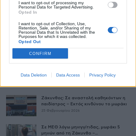
I want to opt-out of processing my
Personal Data for Targeted Advertising.
Opted In
Δείτε Ακόμη
I want to opt-out of Collection, Use,
Retention, Sale, and/or Sharing of my
Personal Data that Is Unrelated with the
Purposes for which it was collected.
Γαλλία – Η τοξίνη κερεουλίδη
Opted Out
εντοπίστηκε σε βρέφος από βρεφικό
γάλα...
CONFIRM
27 Φεβρουαρίου 2026
Όταν οι έφηβοι καπνίζουν – Η
Data Deletion
Data Access
Privacy Policy
Αλεξάνδρα Καππάτου συμβουλεύει
26 Φεβρουαρίου 2026
Ζάκυνθος: Σε αναστολή καθηκόντων η
παιδίατρος – Εκτός κινδύνου το μωράκι
25 Φεβρουαρίου 2026
Σε ΜΕΘ λόγω μηνιγγίτιδας, μωράκι 5
μηνών από τη Ζάκυνθο –...