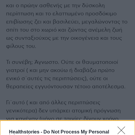
και ο πρώην ασθενής με την δύσκολη
περίπτωση και το ελαττωμένο προσδόκιμο
επιβίωσης ζει και βασιλεύει, μεγαλώνοντας το
σπίτι του στο χωριό και ζώντας ανέμελη ζωή
ως συνταξιούχος με την οικογένεια και τους
φίλους του.
Τι συνέβη; Άγνωστο. Ούτε οι θαυματοποιοί
γιατροί ( και μην ακούω ή διαβάζω πρώτο
ενικό σ΄αυτές τις περιπτώσεις), ούτε οι
θεραπείες εγγυόντουσαν τέτοιο αποτέλεσμα.
Γι΄αυτό ( και από άλλες περιπτώσεις
γενικότερα) δεν υπάρχει ατομική πρόγνωση
για κανέναν (μόνο σε ταινίες δίνουν χρόνο
ζωής στον ασθενή για να διευκολυνθεί το
Healthstories -
Do Not Process My Personal