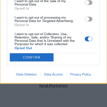
I want to opt-out of the Sale of my
Personal Data.
Opted In
Η ψυχολογία των γυναικών με καρκίνο μαστού
I want to opt-out of processing my
Personal Data for Targeted Advertising.
Opted In
I want to opt-out of Collection, Use,
TAGS
Ελληνική Αντικαρκινική Εταιρεία
Ευαγγελος Φιλόπουλος
Retention, Sale, and/or Sharing of my
Personal Data that Is Unrelated with the
χολαγγειοκαρκίνωμα
Purposes for which it was collected.
Opted Out
CONFIRM
Data Deletion
Data Access
Privacy Policy
healthstories