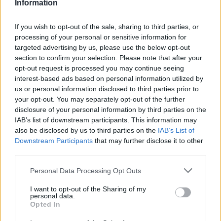
σενάριο).
Information
Δεν υπάρχουν καταδικαστικές διαγνώσεις.
If you wish to opt-out of the sale, sharing to third parties, or
processing of your personal or sensitive information for
Κανείς δεν ξέρει πως θα συμπεριφερθεί η
targeted advertising by us, please use the below opt-out
ασθένεια στον κάθε ξεχωριστό ασθενή ή πως
section to confirm your selection. Please note that after your
θα δράσουν οι θεραπείες ή τια θα κάνουν τα
opt-out request is processed you may continue seeing
interest-based ads based on personal information utilized by
κύτταρα του καρκίνου ή του οργανισμού.
us or personal information disclosed to third parties prior to
Επομένως τίποτα δεν είναι προδιαγεγραμμένο
your opt-out. You may separately opt-out of the further
(εκτός της γνωστής λαϊκής ρήσης: όποιον του
disclosure of your personal information by third parties on the
μέλλει να πνιγεί, ποτέ του δεν πεθαίνει)”.
IAB’s list of downstream participants. This information may
also be disclosed by us to third parties on the
IAB’s List of
Downstream Participants
that may further disclose it to other
photo shutterstock
third parties.
Personal Data Processing Opt Outs
Διαβάστε επίσης
I want to opt-out of the Sharing of my
Η ανθυγιεινή διατροφή στα πρώτα χρόνια
personal data.
Opted In
ζωής προκαλεί μακροχρόνιες αλλαγές στον
εγκέφαλο