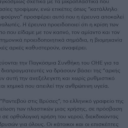
γκοσμίως σχετικά με τα μικροπλαστικά που
σίες τροφίμων, ενώ ετικέτες όπως “κατάλληλο
α φούρνο” προσφέρει αυτό που η έρευνα αποκαλεί
λωτές. Η έρευνα προειδοποιεί ότι η κρίση των
ο που είδαμε με τον καπνό, τον αμίαντο και τον
τημονικά προειδοποιητικά σημάδια, η βιομηχανία
τικές αρχές καθυστερούν, αναφέρει.
ύονται την Παγκόσμια Συνθήκη του ΟΗΕ για τα
ς διαπραγματευτές να δράσουν βάσει της “αρχής
ν αυτή την ανεξέλεγκτη και χωρίς ρυθμιστικό
αι χημικά που απειλεί την ανθρώπινη υγεία.
“Ραντεβού στις Βρύσες”, το ελληνικό γραφείο της
μείωση των πλαστικών μιας χρήσης, σε πρόσβαση
ι σε ορθολογική χρήση του νερού, διεκδικώντας
ρυσών για όλους. Οι κάτοικοι και οι επισκέπτες