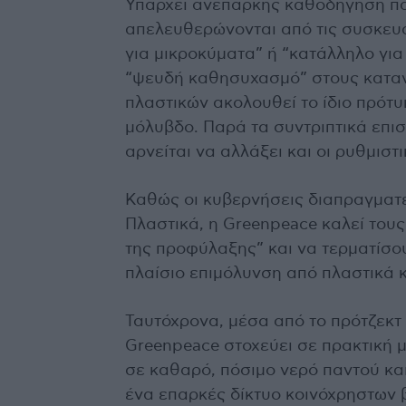
Υπάρχει ανεπαρκής καθοδήγηση πα
απελευθερώνονται από τις συσκευα
για μικροκύματα” ή “κατάλληλο γι
“ψευδή καθησυχασμό” στους κατανα
πλαστικών ακολουθεί το ίδιο πρότυπ
μόλυβδο. Παρά τα συντριπτικά επισ
αρνείται να αλλάξει και οι ρυθμισ
Καθώς οι κυβερνήσεις διαπραγματε
Πλαστικά, η Greenpeace καλεί του
της προφύλαξης” και να τερματίσου
πλαίσιο επιμόλυνση από πλαστικά κ
Ταυτόχρονα, μέσα από το πρότζεκτ 
Greenpeace στοχεύει σε πρακτική 
σε καθαρό, πόσιμο νερό παντού κα
ένα επαρκές δίκτυο κοινόχρηστων β