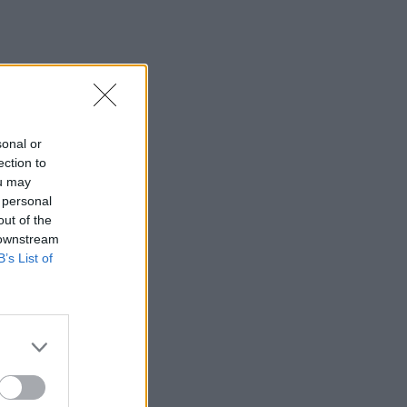
sonal or
ection to
ou may
 personal
out of the
 downstream
B’s List of