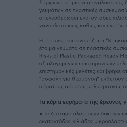
Σύμφωνα με μία νέα ανάλυση της δ
γευμάτων σε πλαστικές συσκευασί
απελευθερώσει εκατοντάδες χιλιάδ
νανοπλαστικών, καθώς και ένα “κοκ
Η έρευνα, που ονομάζεται “Καήκαμε
έτοιμα γεύματα σε πλαστικές συσκ
Risks of Plastic-Packaged Ready Me
αξιολογημένων επιστημονικών μελ
επιστημονικές μελέτες και βρήκε ό
“ασφαλή για θέρμανση” εκθέτουν 
αόρατους αόρατες μολυσματικές ο
Τα κύρια ευρήματα της έρευνας γ
● Το ζέσταμα πλαστικών δοχείων 
εκατοντάδες χιλιάδες μικροπλαστικ