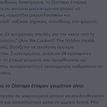
ιεθνούς Greenpeace, το ζέσταμα έτοιμων
ες σε
φούρνο μικροκυμάτων
μπορεί να
ες σωματίδια μικροπλαστικών και
τέιλ” τοξικών χημικών, απευθείας στο φαγητό.
; Οι κρυμμένες απειλές για την υγεία από τα
ευασίες” (Are We Cooked? The Hidden Health
als), βασίζεται σε ανάλυση ομότιμα
ετών. Συγκεκριμένα, ανέλυσε 24 πρόσφατες
τι τα έτοιμα γεύματα που προωθούνται ως
στην πραγματικότητα εκατομμύρια ανθρώπους σε
υσίες.
ια το ζέσταμα έτοιμων γευμάτων είναι:
φαγητού σε μικροκύματα μπορεί να απελευθερώσει
ά και νανοπλαστικά μέσα σε μερικά λεπτά. Μία