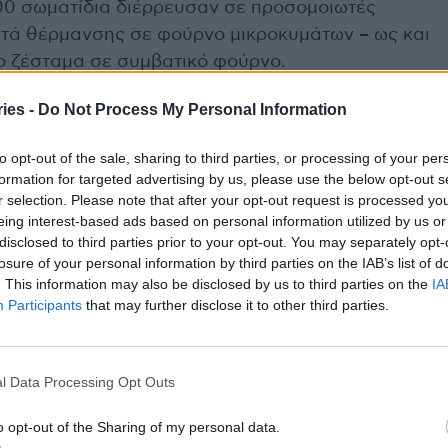
000 σωματίδια διέρρευσαν σε προσομοιωτές
πτά θέρμανσης σε φούρνο μικροκυμάτων – ως και
το ζέσταμα σε συμβατικό φούρνο.
ies -
Do Not Process My Personal Information
υξάνει δραματικά τη χημική επιμόλυνση. Σε
ών πλαστικών (όπως το πολυπροπυλένιο και το
to opt-out of the sale, sharing to third parties, or processing of your per
ε μικροκύματα, διέρρευσαν χημικά πρόσθετα στο
formation for targeted advertising by us, please use the below opt-out s
 και αντιοξειδωτικές ουσίες.
r selection. Please note that after your opt-out request is processed y
eing interest-based ads based on personal information utilized by us or
disclosed to third parties prior to your opt-out. You may separately opt-
δυνες χημικές ουσίες είναι γνωστό ότι
losure of your personal information by third parties on the IAB’s list of
 πλαστικά, οι περισσότερες από τις οποίες δεν
. This information may also be disclosed by us to third parties on the
IA
μων. Ορισμένες, όπως οι δισφαινόλες, οι
Participants
that may further disclose it to other third parties.
ημικά” PFAS, ακόμη και τοξικά μέταλλα όπως το
νο, την υπογονιμότητα, τις ορμονικές διαταραχές
l Data Processing Opt Outs
o opt-out of the Sharing of my personal data.
αι ήδη στο σώμα μας. Τουλάχιστον 1.396 χημικές