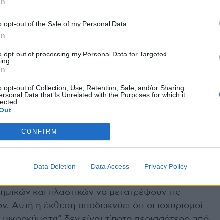
In
 σε επαφή με τρόφιμα έχουν ανιχνευθεί στον
νες ενδείξεις να συνδέουν την έκθεση στις
o opt-out of the Sale of my Personal Data.
ς διαταραχές, καρδιαγγειακά νοσήματα,
In
to opt-out of processing my Personal Data for Targeted
ing.
In
αχρησιμοποιημένα δοχεία είναι ακόμα χειρότερα.
νει σχεδόν διπλάσιο αριθμό σωματιδίων
o opt-out of Collection, Use, Retention, Sale, and/or Sharing
ersonal Data that Is Unrelated with the Purposes for which it
 νέες συσκευασίες.
lected.
Out
ραμμάτων στο
ελληνικό γραφείο της Greenpeace
,
CONFIRM
τι κάνουν μια ακίνδυνη επιλογή όταν αγοράζουν
σμένο σε πλαστικό. Στην πραγματικότητα, είμαστε
πλαστικών και επικίνδυνων χημικών ουσιών που
Data Deletion
Data Access
Privacy Policy
μέσα ή κοντά στο φαγητό μας. Οι κυβερνήσεις
χημικών και πλαστικών να μετατρέψουν τις
ν. Αυτή η έκθεση αποδεικνύει ότι οι ισχυρισμοί
 μικροκύματα” δεν είναι τίποτα περισσότερο από