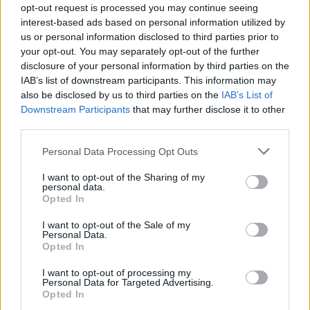
Το καλοκαίρι είναι ιδανική εποχή για νέες σχέσεις,
opt-out request is processed you may continue seeing
αλλά το άγχος της απόδοσης που μπορεί να
interest-based ads based on personal information utilized by
οδηγήσει σε προβλήματα όπως η πρόωρη
us or personal information disclosed to third parties prior to
εκσπερμάτιση, εμποδίζει...
your opt-out. You may separately opt-out of the further
healthstories
-
4 Αυγούστου 2025
disclosure of your personal information by third parties on the
IAB’s list of downstream participants. This information may
Πρόωρη εκσπερμάτιση: Πώς
also be disclosed by us to third parties on the
IAB’s List of
να μην χαλάσει το καλοκαίρι
Downstream Participants
that may further disclose it to other
σας
third parties.
Personal Data Processing Opt Outs
Το καλοκαίρι συνδέεται με νέες ερωτικές
περιπέτειες, αλλά η πρώιμη εκσπερμάτιση
I want to opt-out of the Sharing of my
δημιουργεί αμηχανία στις/στους συντρόφους.
personal data.
Στους άνδρες μπορεί να προκαλέσει ντροπή,
Opted In
δυσφορία και δυσαρέσκεια και...
I want to opt-out of the Sale of my
healthstories
-
21 Ιουλίου 2025
Personal Data.
Opted In
Το σεξ διπλασιάζεται σε
περιόδους κοινωνικής και
I want to opt-out of processing my
Personal Data for Targeted Advertising.
γεωπολιτικής αστάθειας –
Opted In
Ελληνική μελέτη