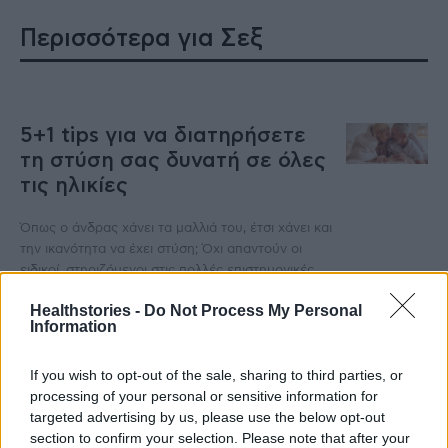
Περισσότερα για Σεξ
5+1 tips για να διατηρήσετε
τη στύση σας δυνατή σε όλες
τις ηλικίες
Όπως ο άνδρας χάνει τα μαλλιά του, έτσι χάνει και
την ικανότητα να έχει στύση; Όχι απαντούν οι
ειδικοί, στηριζόμενοι στις πολλές επιστημονικές
μελέτες...
Healthstories -
Do Not Process My Personal
HS Team
-
22 Αυγούστου 2025
Information
Πρόωρη εκσπερμάτιση: Μην
If you wish to opt-out of the sale, sharing to third parties, or
την αφήσετε να χαλάσει το
processing of your personal or sensitive information for
καλοκαίρι σας
targeted advertising by us, please use the below opt-out
section to confirm your selection. Please note that after your