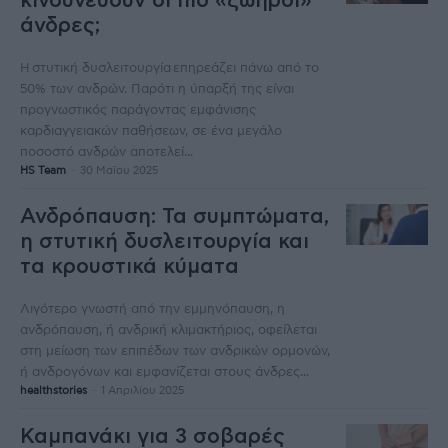
κινδυνεύουν οι πιο «ζωηροί»
άνδρες;
Η στυτική δυσλειτουργία επηρεάζει πάνω από το
50% των ανδρών. Παρότι η ύπαρξή της είναι
προγνωστικός παράγοντας εμφάνισης
καρδιαγγειακών παθήσεων, σε ένα μεγάλο
ποσοστό ανδρών αποτελεί...
HS Team
-
30 Μαΐου 2025
Ανδρόπαυση: Τα συμπτώματα,
η στυτική δυσλειτουργία και
τα κρουστικά κύματα
Λιγότερο γνωστή από την εμμηνόπαυση, η
ανδρόπαυση, ή ανδρική κλιμακτήριος, οφείλεται
στη μείωση των επιπέδων των ανδρικών ορμονών,
ή ανδρογόνων και εμφανίζεται στους άνδρες...
healthstories
-
1 Απριλίου 2025
Καμπανάκι για 3 σοβαρές