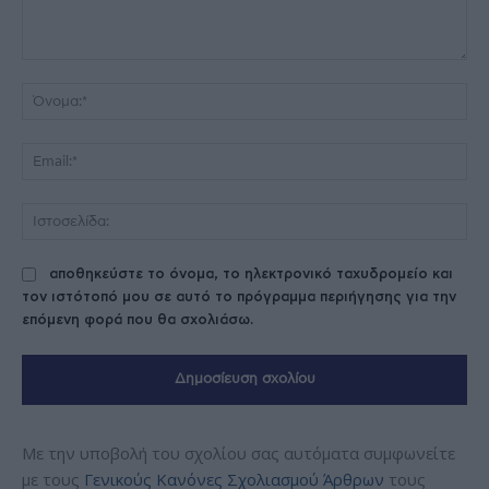
Σχόλιο:
Όν
Ema
Ισ
αποθηκεύστε το όνομα, το ηλεκτρονικό ταχυδρομείο και
τον ιστότοπό μου σε αυτό το πρόγραμμα περιήγησης για την
επόμενη φορά που θα σχολιάσω.
Με την υποβολή του σχολίου σας αυτόματα συμφωνείτε
με τους
Γενικούς Κανόνες Σχολιασμού Άρθρων
τους