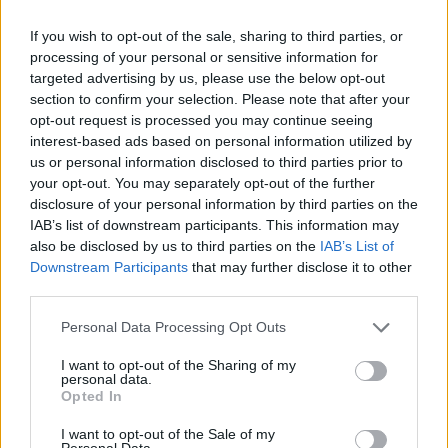
αιωρούμενα στίγματα, ιδιαίτερα εάν έχει
μεγάλο ή πρόσφατα φλεγμονώδες τατουάζ,
If you wish to opt-out of the sale, sharing to third parties, or
processing of your personal or sensitive information for
θα πρέπει να απευθύνεται άμεσα σε
targeted advertising by us, please use the below opt-out
οφθαλμίατρο και να αναφέρει την ύπαρξη
section to confirm your selection. Please note that after your
τατουάζ. Η έγκαιρη παρέμβαση μπορεί να
opt-out request is processed you may continue seeing
αποτρέψει σοβαρές και μόνιμες βλάβες»,
interest-based ads based on personal information utilized by
us or personal information disclosed to third parties prior to
καταλήγει ο κ. Κανελλόπουλος.
your opt-out. You may separately opt-out of the further
disclosure of your personal information by third parties on the
IAB’s list of downstream participants. This information may
also be disclosed by us to third parties on the
IAB’s List of
Downstream Participants
that may further disclose it to other
third parties.
Personal Data Processing Opt Outs
I want to opt-out of the Sharing of my
personal data.
Opted In
I want to opt-out of the Sale of my
Ο κ. Αναστάσιος Κανελλόπουλος
Personal Data.