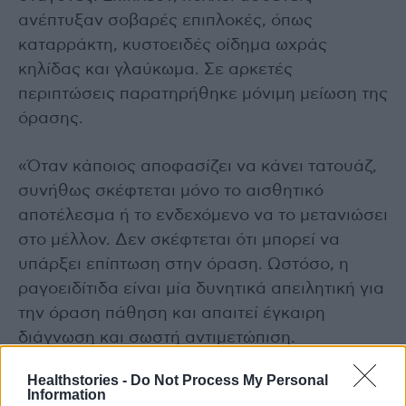
ανέπτυξαν σοβαρές επιπλοκές, όπως
καταρράκτη, κυστοειδές οίδημα ωχράς
κηλίδας και γλαύκωμα. Σε αρκετές
περιπτώσεις παρατηρήθηκε μόνιμη μείωση της
όρασης.
«Όταν κάποιος αποφασίζει να κάνει τατουάζ,
συνήθως σκέφτεται μόνο το αισθητικό
αποτέλεσμα ή το ενδεχόμενο να το μετανιώσει
στο μέλλον. Δεν σκέφτεται ότι μπορεί να
υπάρξει επίπτωση στην όραση. Ωστόσο, η
ραγοειδίτιδα είναι μία δυνητικά απειλητική για
την όραση πάθηση και απαιτεί έγκαιρη
διάγνωση και σωστή αντιμετώπιση.
Οποιοσδήποτε εμφανίσει ερυθρότητα, πόνο,
Healthstories -
Do Not Process My Personal
φωτοευαισθησία, θόλωση της όρασης ή
Information