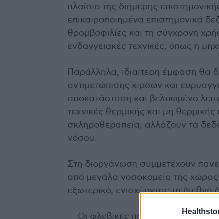
πλαίσιο της διήμερης επιστημονικ
επικαιροποιημένα επιστημονικά δεδ
θρομβοφιλίες και τη σύγχρονη χρή
ενδαγγειακές τεχνικές, όπως η μηχ
Παράλληλα, ιδιαίτερη έμφαση θα δ
αντιμετώπισης κιρσών και ευρυαγγε
αποκατάσταση και βελτιωμένο λειτ
τεχνικές θερμικής και μη θερμικής 
σκληροθεραπεία, αλλάζουν τα δεδο
νόσου.
Στη διοργάνωση συμμετέχουν πανεπ
από μεγάλα νοσοκομεία της χώρας,
εξωτερικό, ενισχύοντας τη διεθνή 
Healthstor
Οι φλεβικές παθήσεις επηρεάζου