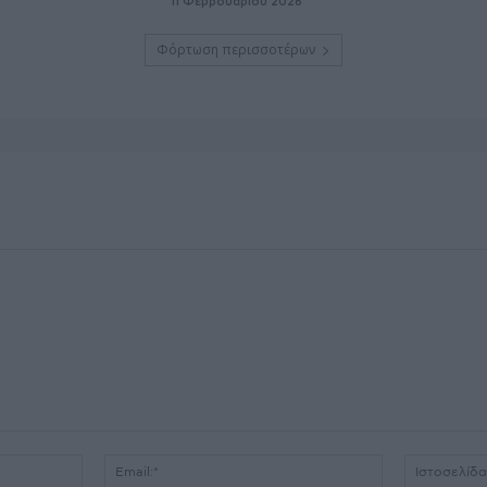
11 Φεβρουαρίου 2026
Φόρτωση περισσοτέρων
Όνομα:*
Email:*