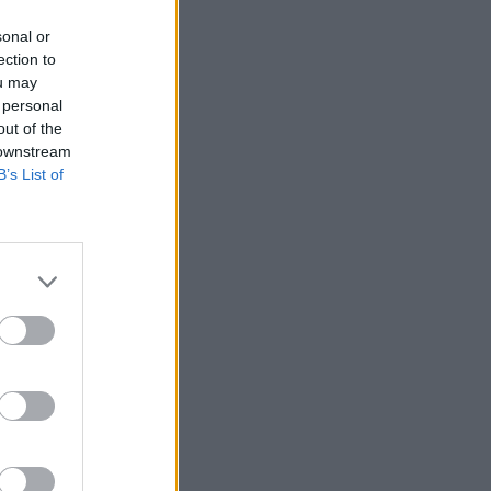
sonal or
ection to
ou may
 personal
out of the
 downstream
B’s List of