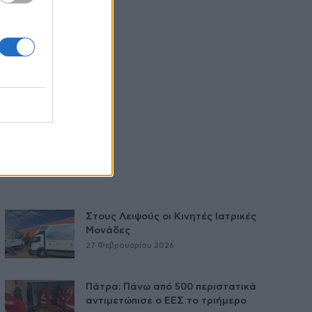
Στους Λειψούς οι Κινητές Ιατρικές
Μονάδες
27 Φεβρουαρίου 2026
Πάτρα: Πάνω από 500 περιστατικά
αντιμετώπισε ο ΕΕΣ το τριήμερο