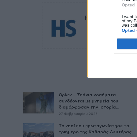
Opted 
I want t
healthstories
of my P
was col
Opted 
Ωρίων – Σπάνια νοσήματα
συνδέονται με μνημεία που
διαμόρφωσαν την ιστορία...
27 Φεβρουαρίου 2026
Το νησί που πρωταγωνίστησε το
τριήμερο της Καθαράς Δευτέρας