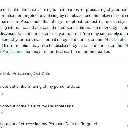
θρόμβωσης, γεγονός που καθιστά την ενημέρωση
to opt-out of the sale, sharing to third parties, or processing of your per
μόσια υγεία. Το 7ο Σχολείο της Ελληνικής
formation for targeted advertising by us, please use the below opt-out s
r selection. Please note that after your opt-out request is processed y
 να συμβάλει ουσιαστικά στη βελτίωση της
eing interest-based ads based on personal information utilized by us or
ην ασφάλεια και την ποιότητα ζωής των ασθενών.
disclosed to third parties prior to your opt-out. You may separately opt-
losure of your personal information by third parties on the IAB’s list of
. This information may also be disclosed by us to third parties on the
IA
Participants
that may further disclose it to other third parties.
ν απελπίζονται οι ασθενείς
l Data Processing Opt Outs
o opt-out of the Sharing of my personal data.
ν της κυβέρνησης Τραμπ αντιδρώντας στη μείωση
In
o opt-out of the Sale of my Personal Data.
In
Αράχωβα
φλεβικές παθήσεις
to opt-out of processing my Personal Data for Targeted
ing.