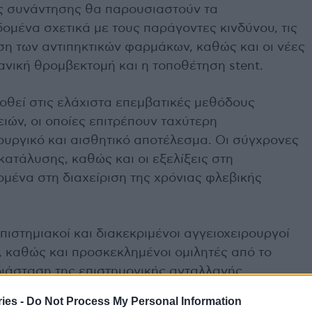
ής συνάντησης θα παρουσιαστούν τα
ομένα σχετικά με τους παράγοντες κινδύνου, τις
ση των αντιπηκτικών φαρμάκων, καθώς και οι νέες
ανική θρομβεκτομή και η τοποθέτηση stent.
οθεί στις ελάχιστα επεμβατικές μεθόδους
ιών, οι οποίες επιτρέπουν ταχύτερη
ουργικό και αισθητικό αποτέλεσμα. Οι σύγχρονες
κατάλυσης, καθώς και οι εξελίξεις στη
μένα στη διαχείριση της χρόνιας φλεβικής
ιστημιακοί και διακεκριμένοι αγγειοχειρουργοί
 καθώς και προσκεκλημένοι ομιλητές από το
διάσταση της επιστημονικής ανταλλαγής.
ies -
Do Not Process My Personal Information
ν ιδιαίτερα άτομα με καθιστική ζωή, παχυσαρκία,