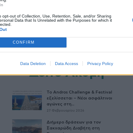
In
o opt-out of Collection, Use, Retention, Sale, and/or Sharing
ersonal Data that Is Unrelated with the Purposes for which it
lected.
Out
CONFIRM
Data Deletion
Data Access
Privacy Policy
Δείτε Ακόμη
Το Andros Challenge & Festival
εξελίσσεται – Νέοι ασφάλτινοι
αγώνες στη...
27 Φεβρουαρίου 2026
Διήμερο δράσεων για τον
Σακχαρώδη Διαβήτη στη