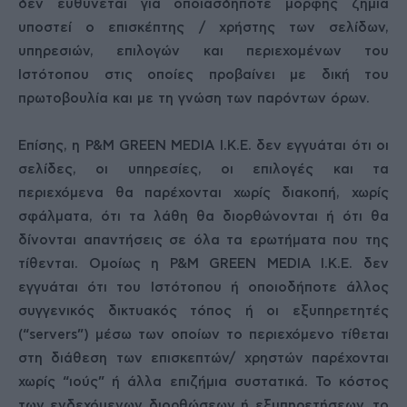
δεν ευθύνεται για οποιασδήποτε μορφής ζημία
υποστεί ο επισκέπτης / χρήστης των σελίδων,
υπηρεσιών, επιλογών και περιεχομένων του
Ιστότοπου στις οποίες προβαίνει με δική του
πρωτοβουλία και με τη γνώση των παρόντων όρων.
Επίσης, η P&M GREEN MEDIA Ι.Κ.Ε. δεν εγγυάται ότι οι
σελίδες, οι υπηρεσίες, οι επιλογές και τα
περιεχόμενα θα παρέχονται χωρίς διακοπή, χωρίς
σφάλματα, ότι τα λάθη θα διορθώνονται ή ότι θα
δίνονται απαντήσεις σε όλα τα ερωτήματα που της
τίθενται. Ομοίως η P&M GREEN MEDIA Ι.Κ.Ε. δεν
εγγυάται ότι του Ιστότοπου ή οποιοδήποτε άλλος
συγγενικός δικτυακός τόπος ή οι εξυπηρετητές
(“servers”) μέσω των οποίων το περιεχόμενο τίθεται
στη διάθεση των επισκεπτών/ χρηστών παρέχονται
χωρίς “ιούς” ή άλλα επιζήμια συστατικά. Το κόστος
των ενδεχόμενων διορθώσεων ή εξυπηρετήσεων, το