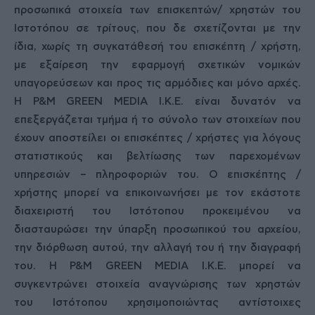
προσωπικά στοιχεία των επισκεπτών/ χρηστών του
Ιστοτόπου σε τρίτους, που δε σχετίζονται με την
ίδια, χωρίς τη συγκατάθεσή του επισκέπτη / χρήστη,
με εξαίρεση την εφαρμογή σχετικών νομικών
υπαγορεύσεων και προς τις αρμόδιες και μόνο αρχές.
Η P&M GREEN MEDIA Ι.Κ.Ε. είναι δυνατόν να
επεξεργάζεται τμήμα ή το σύνολο των στοιχείων που
έχουν αποστείλει οι επισκέπτες / χρήστες για λόγους
στατιστικούς και βελτίωσης των παρεχομένων
υπηρεσιών – πληροφοριών του. Ο επισκέπτης /
χρήστης μπορεί να επικοινωνήσει με τον εκάστοτε
διαχειριστή του Ιστότοπου προκειμένου να
διασταυρώσει την ύπαρξη προσωπικού του αρχείου,
την διόρθωση αυτού, την αλλαγή του ή την διαγραφή
του. Η P&M GREEN MEDIA Ι.Κ.Ε. μπορεί να
συγκεντρώνει στοιχεία αναγνώρισης των χρηστών
του Ιστότοπου χρησιμοποιώντας αντίστοιχες