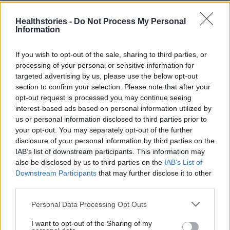
και προστατεύεται από τις εφαρμοζόμενες διατάξεις
Healthstories -
Do Not Process My Personal
εθνικού, κοινοτικού και διεθνούς δικαίου. Η εμφάνισή
Information
τους στον Ιστότοπο δεν αποτελεί και δε θα πρέπει
να εκλαμβάνεται ως μεταβίβασή ή εκχώρηση άδειας
If you wish to opt-out of the sale, sharing to third parties, or
ή δικαιώματος χρήσης τους.
processing of your personal or sensitive information for
targeted advertising by us, please use the below opt-out
section to confirm your selection. Please note that after your
Ο Χρήστης/επισκέπτης του Ιστότοπου έχει δικαίωμα
opt-out request is processed you may continue seeing
να κάνει, μόνο προσωπική ή για εσωτερικές του
interest-based ads based on personal information utilized by
ανάγκες, χρήση των Yπηρεσιών της P&M GREEN
us or personal information disclosed to third parties prior to
MEDIA Ι.Κ.Ε. και του περιεχομένου του Ιστότοπου, που
your opt-out. You may separately opt-out of the further
disclosure of your personal information by third parties on the
πρέπει να περιλαμβάνει όλες τις ανακοινώσεις
IAB’s list of downstream participants. This information may
πνευματικών δικαιωμάτων και ιδιοκτησίας της, χωρίς
also be disclosed by us to third parties on the
IAB’s List of
να τα διαθέτει με οποιοδήποτε τρόπο σε τρίτους, με
Downstream Participants
that may further disclose it to other
ή χωρίς αντάλλαγμα, ολικά ή μερικά. Ενδεικτικά,
third parties.
απαγορεύεται η δημοσίευση, μετάδοση, μεταβίβαση,
Personal Data Processing Opt Outs
αναπαραγωγή, αναμετάδοση, διανομή, παρουσίαση,
μεταπώληση ή οποιαδήποτε άλλη χρήση τόσο του
I want to opt-out of the Sharing of my