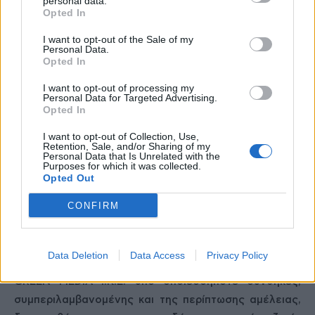
personal data.
περιεχομένου του Ιστότοπου, όσο και των Υπηρεσιών
Opted In
της P&M GREEN MEDIA Ι.Κ.Ε. ή μέρους αυτών, με
I want to opt-out of the Sale of my
οποιοδήποτε τρόπο ή μέσο για την εμπορική τους
Personal Data.
Opted In
εκμετάλλευση ή για οποιονδήποτε άλλο ρητώς μη
συμφωνημένο σκοπό.
I want to opt-out of processing my
Personal Data for Targeted Advertising.
Opted In
Περιορισμός ευθύνης της εταιρείας P&M GREEN
MEDIA Ι.Κ.Ε.
– Δήλωση αποποίησης
I want to opt-out of Collection, Use,
Retention, Sale, and/or Sharing of my
Personal Data that Is Unrelated with the
Purposes for which it was collected.
Το περιεχόμενο του Ιστότοπου διατίθεται «ως έχει»
Opted Out
και η P&M GREEN MEDIA Ι.Κ.Ε. δεν παρέχει καμία
CONFIRM
εγγύηση, ρητή ή μη, σχετικά με την αρτιότητα,
ορθότητα, επικαιρότητα, εμπορικότητα, μη παραβίαση
ή καταλληλότητα του περιεχομένου αυτού για
Data Deletion
Data Access
Privacy Policy
οποιαδήποτε χρήση, εφαρμογή ή σκοπό. Η P&M
GREEN MEDIA Ι.Κ.Ε. υπό οποιεσδήποτε συνθήκες,
συμπεριλαμβανομένης και της περίπτωσης αμέλειας,