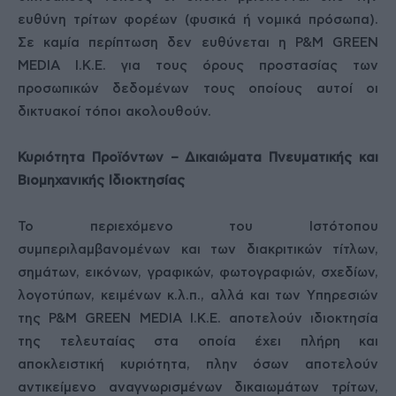
ευθύνη τρίτων φορέων (φυσικά ή νομικά πρόσωπα).
Σε καμία περίπτωση δεν ευθύνεται η P&M GREEN
MEDIA Ι.Κ.Ε. για τους όρους προστασίας των
προσωπικών δεδομένων τους οποίους αυτοί οι
δικτυακοί τόποι ακολουθούν.
Κυριότητα Προϊόντων – Δικαιώματα Πνευματικής και
Βιομηχανικής Ιδιοκτησίας
Το περιεχόμενο του Ιστότοπου
συμπεριλαμβανομένων και των διακριτικών τίτλων,
σημάτων, εικόνων, γραφικών, φωτογραφιών, σχεδίων,
λογοτύπων, κειμένων κ.λ.π., αλλά και των Yπηρεσιών
της P&M GREEN MEDIA Ι.Κ.Ε. αποτελούν ιδιοκτησία
της τελευταίας στα οποία έχει πλήρη και
αποκλειστική κυριότητα, πλην όσων αποτελούν
αντικείμενο αναγνωρισμένων δικαιωμάτων τρίτων,