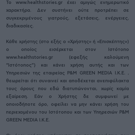
Το www.healthstories.gr έχει αμιγώς ενημερωτικό
χαρακτήρα. Δεν συστήνει ούτε προτρέπει σε
συγκεκριμένους γιατρούς, εξετάσεις, ενέργειες,
διαδικασίες.
Κάθε χρήστης (στο εξής ο «Χρήστης» ή «Επισκέπτης»)
ο οποίος εισέρχεται στον Ιστότοπο
www.healthstories.gr (εφεξής καλούμενη
“Ιστότοπος”) και κάνει χρήση αυτής και των
Υπηρεσιών της εταιρείας P&M GREEN MEDIA Ι.Κ.Ε. ,
θεωρείται ότι συναινεί και αποδέχεται ανεπιφύλακτα
τους όρους που εδώ διατυπώνονται, χωρίς καμία
εξαίρεση. Εάν ο Χρήστης δε συμφωνεί με
οποιοδήποτε όρο, οφείλει να μην κάνει χρήση του
περιεχομένου του Ιστότοπου και των Υπηρεσιών P&M
GREEN MEDIA Ι.Κ.Ε.