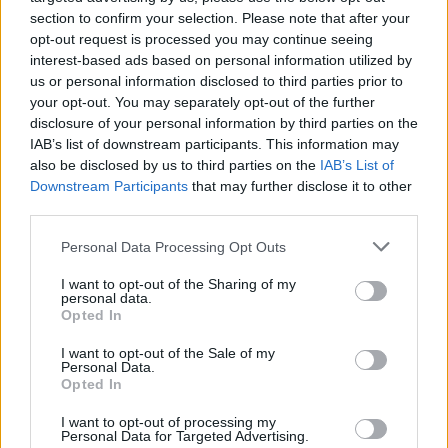
υποχρεωτική καραντίνα για ταξιδιώτες από το
section to confirm your selection. Please note that after your
εξωτερικό, σε μια κίνηση που αναμένεται
opt-out request is processed you may continue seeing
interest-based ads based on personal information utilized by
επίσης να ενισχύσει και τα ταξίδια προς άλλες
us or personal information disclosed to third parties prior to
χώρες.
your opt-out. You may separately opt-out of the further
disclosure of your personal information by third parties on the
IAB’s list of downstream participants. This information may
Ωστόσο οι ανησυχίες για την έξαρση της
also be disclosed by us to third parties on the
IAB’s List of
Κίνας οδήγησαν πάνω από 10 χώρες να
Downstream Participants
that may further disclose it to other
ζητούν αρνητικό τεστ Covid για όσους
third parties.
φθάνουν από την Κίνα. Μεταξύ αυτών, η
Personal Data Processing Opt Outs
Νότια Κορέα και η Ιαπωνία έχουν επίσης
περιορίσει τις πτήσεις και απαιτούν τεστ κατά
I want to opt-out of the Sharing of my
personal data.
την άφιξη, με τους επιβάτες που εμφανίζονται
Opted In
θετικοί να στέλνονται σε καραντίνα.
I want to opt-out of the Sale of my
Personal Data.
Opted In
Διαβάστε επίσης
I want to opt-out of processing my
Η γιορτή των Τριών Ιεραρχών στα σχολεία – Οι
Personal Data for Targeted Advertising.