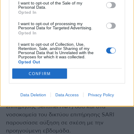
I want to opt-out of the Sale of my
υγιεινή, συχνό πλύσιμο των χεριών και καλό
Personal Data.
Opted In
αερισμό των χώρων.
I want to opt-out of processing my
Personal Data for Targeted Advertising.
✓ Κατά την εβδομάδα 04/2026, το
Opted In
σταθμισμένο ιϊκό φορτίο της γρίπης Α στα
I want to opt-out of Collection, Use,
αστικά λύματα των ελεγχθεισών περιοχών
Retention, Sale, and/or Sharing of my
Personal Data that Is Unrelated with the
βρίσκεται σε υψηλά επίπεδα, παρουσιάζοντας
Purposes for which it was collected.
μείωση σε σχέση με την προηγούμενη
Opted Out
εβδομάδα.
CONFIRM
Αναπνευστικός συγκυτιακός ιός – RSV
Data Deletion
Data Access
Privacy Policy
✓ Η θετικότητα τόσο στην κοινότητα (δίκτυο
επιτήρησης Sentinel ΠΦΥ) όσο και στα
νοσοκομεία του δικτύου επιτήρησης SARI
παρουσίασε αύξηση σε σχέση με την
προηγούμενη εβδομάδα.