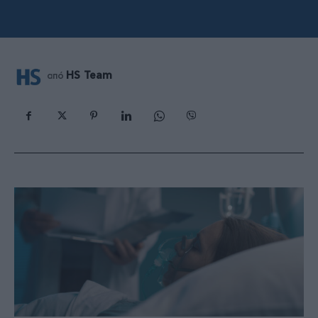
HS Team
από