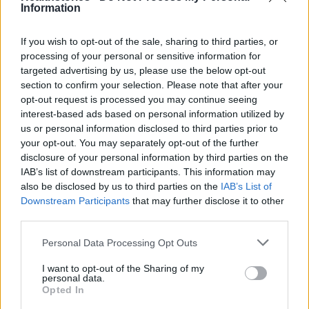
γρίπης, 535 τύπου Α και ένα τύπου Β.
Information
If you wish to opt-out of the sale, sharing to third parties, or
✓ Από τα 387 στελέχη τύπου Α που
processing of your personal or sensitive information for
υποτυποποιήθηκαν, τα 267 ανήκαν στον
targeted advertising by us, please use the below opt-out
υπότυπο Α(Η3) και τα 120 ανήκαν στον
section to confirm your selection. Please note that after your
υπότυπο Α(Η1)pdm09. Το καλύτερο μέτρο
opt-out request is processed you may continue seeing
interest-based ads based on personal information utilized by
πρόληψης παραμένει ο εμβολιασμός. Ο ΕΟΔΥ
us or personal information disclosed to third parties prior to
κάνει ισχυρή σύσταση στις ομάδες υψηλού
your opt-out. You may separately opt-out of the further
κινδύνου για εμβολιασμό χωρίς καθυστέρηση
disclosure of your personal information by third parties on the
IAB’s list of downstream participants. This information may
κατά της γρίπης, έγκαιρη αναζήτηση ιατρικής
also be disclosed by us to third parties on the
IAB’s List of
φροντίδας επί εμφάνισης
Downstream Participants
that may further disclose it to other
συμπτωμάτων συμβατών με γρίπη για
third parties.
χορήγηση αντι-ιϊκής αγωγής, καθώς και για
Personal Data Processing Opt Outs
χρήση μάσκας σε κλειστούς χώρους με
συνωστισμό. Επιπλέον, συστήνεται στον
I want to opt-out of the Sharing of my
personal data.
πληθυσμό η εφαρμογή προστατευτικών
Opted In
μέτρων, που περιλαμβάνουν αναπνευστική