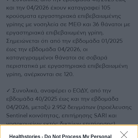
και την 04/2026 έχουν καταγραφεί 105
κρούσματα εργαστηριακά επιβεβαιωμένης
γρίπης με νοσηλεία σε ΜΕΘ και 36 θάνατοι με
εργαστηριακά επιβεβαιωμένη γρίπη.
Σημειώνεται ότι από την εβδομάδα 01/2025
έως την εβδομάδα 04/2026, οι
καταγεγραμμένοι θάνατοι σε σοβαρά
περιστατικά με εργαστηριακά επιβεβαιωμένη
γρίπη, ανέρχονται σε 120.
✓ Συνολικά, αναφέρει ο ΕΟΔΥ, από την
εβδομάδα 40/2025 έως και την εβδομάδα
04/2026, μεταξύ 2.952 δειγμάτων (προέλευσης
Sentinel κοινότητας, επιτήρησης SARI και
νοσοκομείων εκτός δικτύων επιτήρησης),
ανευρέθηκαν 536 θετικά δείγματα για ιούς
Healthstories -
Do Not Process My Personal