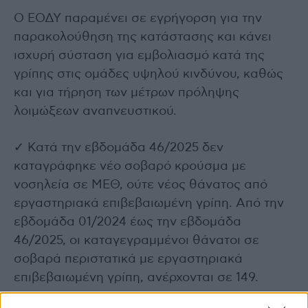
Ο ΕΟΔΥ παραμένει σε εγρήγορση για την
παρακολούθηση της κατάστασης και κάνει
ισχυρή σύσταση για εμβολιασμό κατά της
γρίπης στις ομάδες υψηλού κινδύνου, καθώς
και για τήρηση των μέτρων πρόληψης
λοιμώξεων αναπνευστικού.
✓ Κατά την εβδομάδα 46/2025 δεν
καταγράφηκε νέο σοβαρό κρούσμα με
νοσηλεία σε ΜΕΘ, ούτε νέος θάνατος από
εργαστηριακά επιβεβαιωμένη γρίπη. Από την
εβδομάδα 01/2024 έως την εβδομάδα
46/2025, οι καταγεγραμμένοι θάνατοι σε
σοβαρά περιστατικά με εργαστηριακά
επιβεβαιωμένη γρίπη, ανέρχονται σε 149.