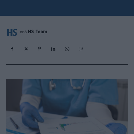
HS Team
από