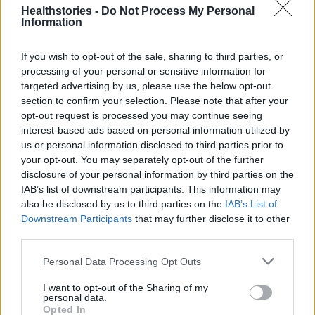
✓ Συνολικά, από την εβδομάδα 40/2025 έως
Healthstories -
Do Not Process My Personal
Information
και την εβδομάδα 46/2025, μεταξύ 925
δειγμάτων (προέλευσης Sentinel κοινότητας,
If you wish to opt-out of the sale, sharing to third parties, or
επιτήρησης SARI και νοσοκομείων εκτός
processing of your personal or sensitive information for
δικτύων επιτήρησης), ανευρέθηκαν 19 θετικά
targeted advertising by us, please use the below opt-out
section to confirm your selection. Please note that after your
δείγματα για ιούς γρίπης τύπου Α.
opt-out request is processed you may continue seeing
interest-based ads based on personal information utilized by
✓ Από τα 17 στελέχη τύπου Α που
us or personal information disclosed to third parties prior to
υποτυποποιήθηκαν, τα 12 ανήκαν στον
your opt-out. You may separately opt-out of the further
disclosure of your personal information by third parties on the
υπότυπο Α(Η1)pdm09 και πέντε ανήκαν στον
IAB’s list of downstream participants. This information may
υπότυπο Α(Η3).
also be disclosed by us to third parties on the
IAB’s List of
Downstream Participants
that may further disclose it to other
Αναπνευστικός συγκυτιακός ιός – RSV
third parties.
Personal Data Processing Opt Outs
✓ Δεν ανευρέθηκαν θετικά δείγματα στην
κοινότητα (δίκτυο επιτήρησης Sentinel ΠΦΥ),
I want to opt-out of the Sharing of my
personal data.
ενώ στα νοσοκομεία του δικτύου επιτήρησης
Opted In