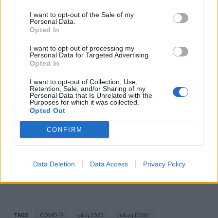
SARI η θετικότητα βρίσκεται σε χαμηλά
I want to opt-out of the Sale of my
επίπεδα, με ανίχνευση σποραδικών μόνο
Personal Data.
θετικών δειγμάτων.
Opted In
I want to opt-out of processing my
Personal Data for Targeted Advertising.
photo shutterstock
Opted In
Διαβάστε επίσης
I want to opt-out of Collection, Use,
Retention, Sale, and/or Sharing of my
Personal Data that Is Unrelated with the
Ιός Δυτικού Νείλου: Στα 96 συνολικά τα
Purposes for which it was collected.
Opted Out
κρούσματα &#8211; Τι δείχνουν τα τελευταία
στοιχεία του ΕΟΔΥ
CONFIRM
Η Κως αποκτά νέο νοσοκομείο: Τι ανακοίνωσε
Data Deletion
Data Access
Privacy Policy
ο Άδωνις Γεωργιάδης
TAGS
COVID-19
γρίπη 2025
έκθεση ΕΟΔΥ