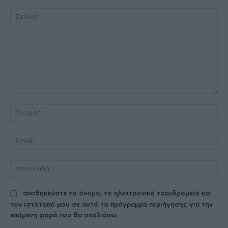
Σχόλιο:
Όν
Ema
Ισ
αποθηκεύστε το όνομα, το ηλεκτρονικό ταχυδρομείο και
τον ιστότοπό μου σε αυτό το πρόγραμμα περιήγησης για την
επόμενη φορά που θα σχολιάσω.