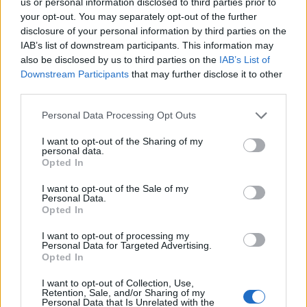
us or personal information disclosed to third parties prior to
λυμάτων στον αέρα και συνήθως απαιτεί
your opt-out. You may separately opt-out of the further
υδραυλικό για να το επιλύσει.
disclosure of your personal information by third parties on the
IAB’s list of downstream participants. This information may
also be disclosed by us to third parties on the
IAB’s List of
12. Σωλήνες που έχουν διαρροή
Downstream Participants
that may further disclose it to other
Οι σωλήνες που παρουσιάζουν διαρροή στο
third parties.
μπάνιο, την κουζίνα ή το δωμάτιο πλυντηρίων
Personal Data Processing Opt Outs
μπορεί να αφήσουν τους τοίχους, τις οροφές ή
τα ντουλάπια αρκετά υγρά ώστε να
I want to opt-out of the Sharing of my
personal data.
ενθαρρύνουν την ανάπτυξη μούχλας και να
Opted In
κάνουν το σπίτι να έχει δυσάρεστες μυρωδιές.
I want to opt-out of the Sale of my
Επιδιορθώστε τις διαρροές, καθαρίστε τυχόν
Personal Data.
Opted In
ανάπτυξη μούχλας και αφήστε την περιοχή να
στεγνώσει.
I want to opt-out of processing my
Personal Data for Targeted Advertising.
Opted In
Μυρωδιές ντουλάπας
I want to opt-out of Collection, Use,
Retention, Sale, and/or Sharing of my
13. Παπούτσια
Personal Data that Is Unrelated with the