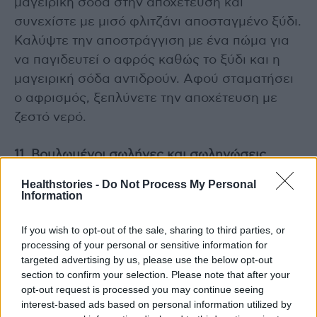
μαγειρική σόδα στην αποχέτευση και
συνεχίστε με μισό φλιτζάνι αποσταγμένο ξύδι.
Καλύψτε την αποστράγγιση με ένα πώμα για
να παγιδευτεί ο αφρός καθώς το ξύδι και η
μαγειρική σόδα αντιδρούν. Αφού σταματήσει
ο αφρισμός, ξεπλύνετε την αποχέτευση με
ζεστό νερό.
11. Βουλωμένοι σωλήνες και σωληνώσεις
εξαερισμού
Healthstories -
Do Not Process My Personal
Όταν οι αποχετεύσεις φράξουν με τρίχες και
Information
υπολείμματα σαπουνιού, τα βακτήρια μπορούν
If you wish to opt-out of the sale, sharing to third parties, or
να δημιουργηθούν γρήγορα. Χρησιμοποιήστε
processing of your personal or sensitive information for
καθαριστικό αποχέτευσης ή ζητήστε από έναν
targeted advertising by us, please use the below opt-out
επαγγελματία να καθαρίσει τους σωλήνες.
section to confirm your selection. Please note that after your
Ένας βουλωμένος σωλήνας εξαερισμού
opt-out request is processed you may continue seeing
interest-based ads based on personal information utilized by
μπορεί να προκαλέσει τη διαφυγή αερίων