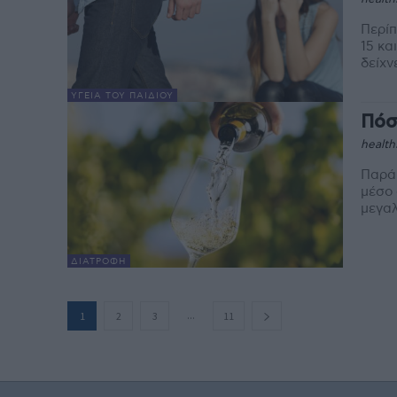
Περίπ
15 και
δείχν
ΥΓΕΊΑ ΤΟΥ ΠΑΙΔΙΟΎ
Πόσ
health
Παρά 
μέσο 
ΔΙΑΤΡΟΦΉ
...
1
2
3
11