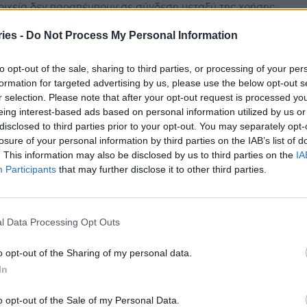
οιχεία δεν παραπέμπουν σε σύνδεση μεταξύ της χρήσης
εταμόλης κατά την διάρκεια της εγκυμοσύνης και του
μού και η αξία των εμβολίων που...
ies -
Do Not Process My Personal Information
σεις από τον ΠΟΥ για αύξηση 50% στις
to opt-out of the sale, sharing to third parties, or processing of your per
ές των αναψυκτικών, του αλκοόλ και του
formation for targeted advertising by us, please use the below opt-out s
νού
r selection. Please note that after your opt-out request is processed y
eing interest-based ads based on personal information utilized by us or
stories
-
3 Ιουλίου 2025
disclosed to third parties prior to your opt-out. You may separately opt-
κόσμιος Οργανισμός Υγείας ασκεί πιέσεις προκειμένου
losure of your personal information by third parties on the IAB’s list of
ρες να αυξήσουν τις τιμές των ζαχαρούχων ποτών, του
. This information may also be disclosed by us to third parties on the
IA
λ και του καπνού κατά 50% σε...
Participants
that may further disclose it to other third parties.
: Έκκληση για την ψήφιση της
φωνίας κατά των πανδημιών, μετά από
ρόνια διαπραγματεύσεων
l Data Processing Opt Outs
stories
-
19 Μαΐου 2025
o opt-out of the Sharing of my personal data.
ικός διευθυντής του Παγκόσμιου Οργανισμού Υγείας
In
 κάλεσε σήμερα τις χώρες μέλη να εγκρίνουν τη
νία κατά των πανδημιών, υπογραμμίζοντας ότι
o opt-out of the Sale of my Personal Data.
ται για...