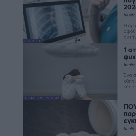
παγ
202
health
Η πρώ
αφού 
αυτήν
ΕΙΔΉΣΕΙΣ
1 σ
ψυχ
health
Ένα σ
κάποι
κύρια
ΥΓΕΊΑ ΤΟΥ ΠΑΙΔΙΟΎ
ΠΟΥ
παρ
εγκ
health