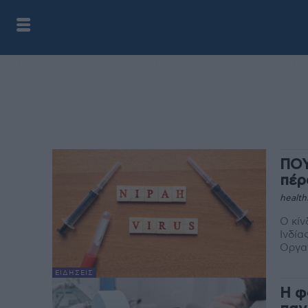
ΠΟΥ
πέρ
health
Ο κίν
Ινδία
Οργαν
ΕΙΔΉΣΕΙΣ
Η φ