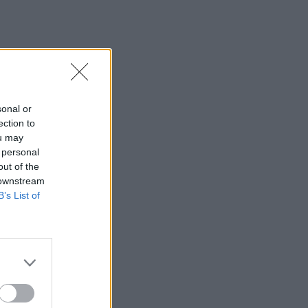
sonal or
ection to
ou may
 personal
out of the
 downstream
B’s List of