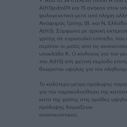
✓ Από τα 34 στελέχη τύπου Α που 
Α(Η1)pdm09 και 15 ανήκαν στον υπ
φυλογενετικά μετά από πλήρη αλλη
Αναφοράς Γρίπης (Β. και Ν. Ελλάδο
Α(Η3). Σύμφωνα με αρχική εκτίμηση
γρίπης σε ευρωπαϊκό επίπεδο, που
περίπου οι μισές από τις ανιχνεύσε
υποκλάδο Κ. Ο κίνδυνος για τον γ
του Α(Η3) στη φετινή περίοδο επιτ
θεωρείται υψηλός για τον πληθυσμ
Το καλύτερο μέτρο πρόληψης παραμ
για την παρακολούθηση της κατάστ
κατά της γρίπης στις ομάδες υψηλο
πρόληψης λοιμώξεων
αναπνευστικού.