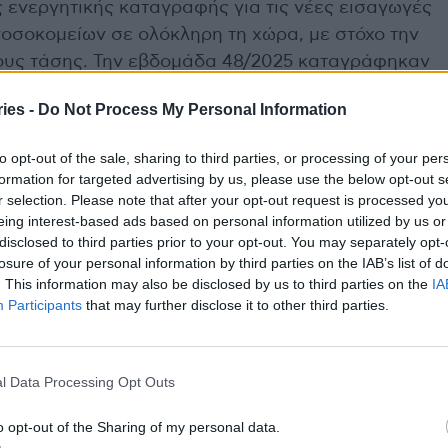
ενεργητικής καταγραφής για τις νέες εισαγωγές
νοσοκομείων σε ολόκληρη τη χώρα, με στόχο την
ους τάσης. Την εβδομάδα 48/2025 καταγράφηκαν
ουσιάζοντας μικρή μείωση σε σχέση με την
ies -
Do Not Process My Personal Information
αταγράφονται σποραδικές περιπτώσεις
to opt-out of the sale, sharing to third parties, or processing of your per
εβδομάδα 48/2025 καταγράφηκε μία νέα
formation for targeted advertising by us, please use the below opt-out s
έσσερις νέοι θάνατοι. Από την εβδομάδα
r selection. Please note that after your opt-out request is processed y
eing interest-based ads based on personal information utilized by us or
25 οι καταγεγραμμένοι θάνατοι σε σοβαρά
disclosed to third parties prior to your opt-out. You may separately opt-
 με νοσηλεία σε ΜΕΘ) ανέρχονται σε 410.
losure of your personal information by third parties on the IAB’s list of
ετά, καταγράφεται συγκυκλοφορία των στελεχών
. This information may also be disclosed by us to third parties on the
IA
 Under Monitoring κατά το ECDC και WHO/EURO), με
Participants
that may further disclose it to other third parties.
υ είναι επί του παρόντος το επικρατές στέλεχος
l Data Processing Opt Outs
ο ιϊκό φορτίο στα αστικά λύματα για την
πεδα συγκριτικά με τα ιστορικά δεδομένα,
o opt-out of the Sharing of my personal data.
ε την προηγούμενη εβδομάδα.