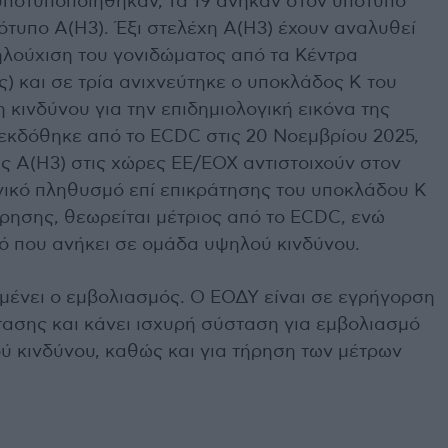
υποτυποποιήθηκαν, τα 19 ανήκαν στον υπότυπο
ότυπο Α(Η3). Έξι στελέχη Α(Η3) έχουν αναλυθεί
λούχιση του γονιδώματος από τα Κέντρα
ς) και σε τρία ανιχνεύτηκε ο υποκλάδος Κ του
 κινδύνου για την επιδημιολογική εικόνα της
 εκδόθηκε από το ECDC στις 20 Νοεμβρίου 2025,
ις Α(Η3) στις χώρες ΕΕ/ΕΟΧ αντιστοιχούν στον
ενικό πληθυσμό επί επικράτησης του υποκλάδου Κ
ήρησης, θεωρείται μέτριος από το ECDC, ενώ
ό που ανήκει σε ομάδα υψηλού κινδύνου.
ένει ο εμβολιασμός. Ο ΕΟΔΥ είναι σε εγρήγορση
ασης και κάνει ισχυρή σύσταση για εμβολιασμό
ύ κινδύνου, καθώς και για τήρηση των μέτρων