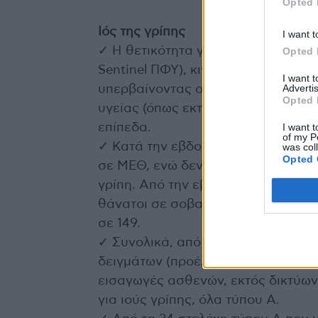
Opted 
Ιός της γρίπης
I want t
✓ Η θετικότητα για γρίπη στην κοιν
Opted 
Sentinel ΠΦΥ), κινείται στα ίδια π
I want 
Advertis
υπερβαίνοντας οριακά το 10% την 
Opted 
υγείας (όπως εκτιμάται από το δίκ
I want t
επίπεδα.
of my P
✓ Κατά την εβδομάδα 48/2025 κατ
was col
Opted 
σε ΜΕΘ, ενώ δεν καταγράφηκε νέο
γρίπη. Από την εβδομάδα 01/2024 
θάνατοι σε σοβαρά περιστατικά με
σε 149.
✓ Συνολικά, από την εβδομάδα 40/2
δειγμάτων (προέλευσης Sentinel κο
εισαγωγές ασθενών, εκτός δικτύων
για ιούς γρίπης, όλα τύπου Α.