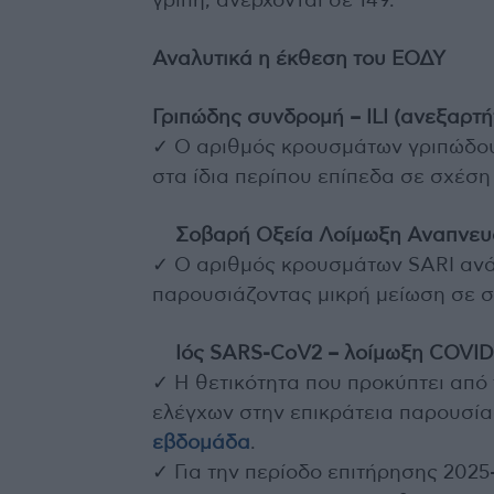
γρίπη, ανέρχονται σε 149.
Αναλυτικά η έκθεση του ΕΟΔΥ
Γριπώδης συνδρομή – ILI (ανεξαρτ
✓ Ο αριθμός κρουσμάτων γριπώδου
στα ίδια περίπου επίπεδα σε σχέσ
Σοβαρή Οξεία Λοίμωξη Αναπνευσ
✓ Ο αριθμός κρουσμάτων SARI ανά 
παρουσιάζοντας μικρή μείωση σε σ
Ιός SARS-CoV2 – λοίμωξη COVID
✓ Η θετικότητα που προκύπτει από
ελέγχων στην επικράτεια παρουσία
εβδομάδα
.
✓ Για την περίοδο επιτήρησης 2025