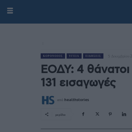
5 Δεκεμβρίου 
ΚΟΡΟΝΟΙΌΣ
ΥΓΕΊΑ
ΕΙΔΉΣΕΙΣ
ΕΟΔΥ: 4 θάνατοι
131 εισαγωγές
από
healthstories
μερίδιο