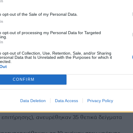
In
o opt-out of the Sale of my Personal Data.
ότητα (όπως εκτιμάται από το δίκτυο επιτήρησης
In
ερίπου επίπεδα με την περσινή περίοδο επιτήρησης,
to opt-out of processing my Personal Data for Targeted
ing.
εβδομάδα 48/2025. Στη δευτεροβάθμια φροντίδα
In
τυο επιτήρησης SARI) βρίσκεται σε πολύ χαμηλά
o opt-out of Collection, Use, Retention, Sale, and/or Sharing
ersonal Data that Is Unrelated with the Purposes for which it
αγράφηκε ένα νέο σοβαρό κρούσμα με νοσηλεία
lected.
Out
ς θάνατος από εργαστηριακά επιβεβαιωμένη
έως την εβδομάδα 48/2025, οι καταγεγραμμένοι
CONFIRM
 εργαστηριακά επιβεβαιωμένη γρίπη, ανέρχονται
Data Deletion
Data Access
Privacy Policy
025 έως και την εβδομάδα 48/2025, μεταξύ 1.218
ινότητας, επιτήρησης SARI και νοσοκομείων από
 επιτήρησης), ανευρέθηκαν 35 θετικά δείγματα