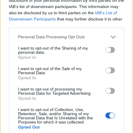
disclosure of your personal information by third parties on the
IAB’s list of downstream participants. This information may
Προηγούμενο άρθρο
Επόμενο άρθρο
also be disclosed by us to third parties on the
IAB’s List of
Η υπογονιμότητα οφείλεται
Ο ρόλος της διατροφής στην
Downstream Participants
that may further disclose it to other
και στην ηλικία; Το ερώτημα
αντιμετώπιση της ψωρίασης
third parties.
που καίει
Personal Data Processing Opt Outs
I want to opt-out of the Sharing of my
personal data.
Opted In
Δείτε Ακόμη
I want to opt-out of the Sale of my
Personal Data.
Opted In
ΕΟΔΥ: 4 νέοι θάνατοι από COVID-19 και 3
I want to opt-out of processing my
από γρίπη
Personal Data for Targeted Advertising.
26 Φεβρουαρίου 2026
Opted In
I want to opt-out of Collection, Use,
Καβάλα: Η τήρηση μιας αυστηρής ΚΥΑ
Retention, Sale, and/or Sharing of my
Personal Data that Is Unrelated with the
και τα προβλήματα όσων πέθαναν...
Purposes for which it was collected.
25 Φεβρουαρίου 2026
Opted Out