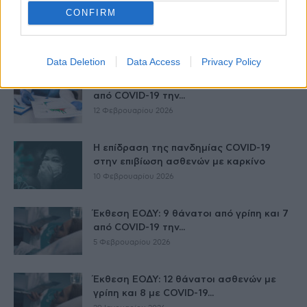
CONFIRM
Έκθεση ΕΟΔΥ: 3 θάνατοι από γρίπη και 2
από COVID-19 την...
19 Φεβρουαρίου 2026
Data Deletion
Data Access
Privacy Policy
Έκθεση ΕΟΔΥ: 15 θάνατοι από γρίπη, 7
από COVID-19 την...
12 Φεβρουαρίου 2026
Η επίδραση της πανδημίας COVID-19
στην επιβίωση ασθενών με καρκίνο
10 Φεβρουαρίου 2026
Έκθεση ΕΟΔΥ: 9 θάνατοι από γρίπη και 7
από COVID-19 την...
5 Φεβρουαρίου 2026
Έκθεση ΕΟΔΥ: 12 θάνατοι ασθενών με
γρίπη και 8 με COVID-19...