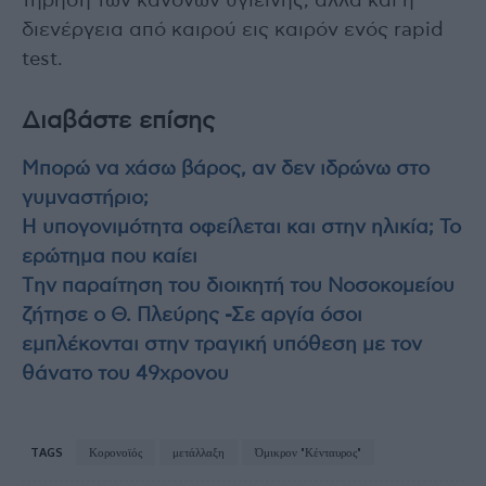
τήρηση των κανόνων υγιεινής, αλλά και η
διενέργεια από καιρού εις καιρόν ενός rapid
test.
Διαβάστε επίσης
Μπορώ να χάσω βάρος, αν δεν ιδρώνω στο
γυμναστήριο;
Η υπογονιμότητα οφείλεται και στην ηλικία; Το
ερώτημα που καίει
Tην παραίτηση του διοικητή του Νοσοκομείου
ζήτησε ο Θ. Πλεύρης -Σε αργία όσοι
εμπλέκονται στην τραγική υπόθεση με τον
θάνατο του 49χρονου
TAGS
Κορονοϊός
μετάλλαξη
Όμικρον "Κένταυρος"