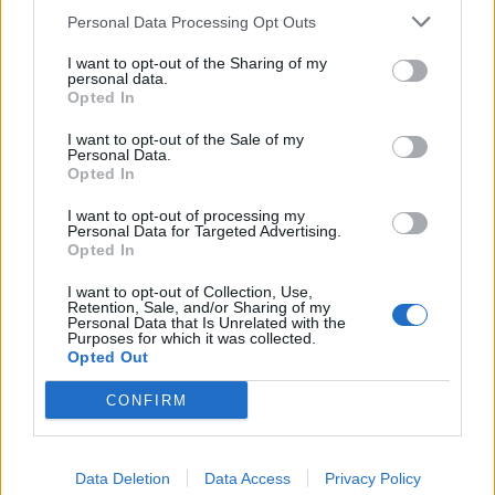
Personal Data Processing Opt Outs
1
2
3
I want to opt-out of the Sharing of my
personal data.
Opted In
Τελευταία Νέα
I want to opt-out of the Sale of my
Personal Data.
9 πράγματα που δεν πρέπει να
Opted In
λέτε σε έναν επισκέπτη
27 Φεβρουαρίου 2026
I want to opt-out of processing my
Personal Data for Targeted Advertising.
Opted In
I want to opt-out of Collection, Use,
Πάνω από 100 μωρά έχουν
Retention, Sale, and/or Sharing of my
Personal Data that Is Unrelated with the
γεννηθεί μέσω εξωσωματικής, με
Purposes for which it was collected.
την υποστήριξη της Be-Live
Opted Out
27 Φεβρουαρίου 2026
CONFIRM
Μεταπροπονητική πείνα: Ο λόγος
που θέλεις να καταβροχθίσεις τα
Data Deletion
Data Access
Privacy Policy
πάντα μετά την άσκηση