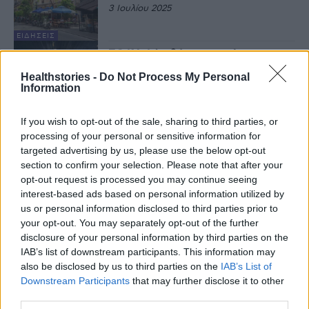
3 Ιουλίου 2025
ΕΙΔΉΣΕΙΣ
ΕΟΔΥ: Δύο θάνατοι από
κορωνοϊό και 5 από γρίπη
Healthstories -
Do Not Process My Personal
22 Μαΐου 2025
Information
If you wish to opt-out of the sale, sharing to third parties, or
ΕΙΔΉΣΕΙΣ
processing of your personal or sensitive information for
Έκθεση ΕΟΔΥ: Σε αποδρομή
κορονοϊός και γρίπη στη χώρα
targeted advertising by us, please use the below opt-out
μας
section to confirm your selection. Please note that after your
15 Μαΐου 2025
opt-out request is processed you may continue seeing
interest-based ads based on personal information utilized by
ΚΟΡΟΝΟΙΌΣ
us or personal information disclosed to third parties prior to
ΕΟΔΥ: Σε ύφεση οι ιώσεις του
your opt-out. You may separately opt-out of the further
αναπνευστικού – 3 θάνατοι από
disclosure of your personal information by third parties on the
γρίπη, 2 από κορωνοϊό
IAB’s list of downstream participants. This information may
8 Μαΐου 2025
also be disclosed by us to third parties on the
IAB’s List of
Downstream Participants
that may further disclose it to other
ΚΟΡΟΝΟΙΌΣ
third parties.