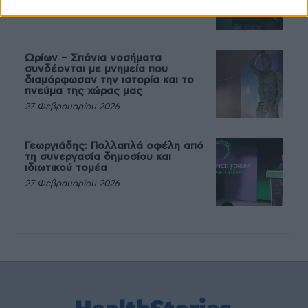
27 Φεβρουαρίου 2026
Ωρίων – Σπάνια νοσήματα
συνδέονται με μνημεία που
διαμόρφωσαν την ιστορία και το
πνεύμα της χώρας μας
27 Φεβρουαρίου 2026
Γεωργιάδης: Πολλαπλά οφέλη από
τη συνεργασία δημοσίου και
ιδιωτικού τομέα
27 Φεβρουαρίου 2026