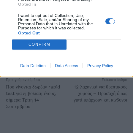
Opted In
I want to opt-out of Collection, Use,
Retention, Sale, and/or Sharing of my
Personal Data that Is Unrelated with the
Purposes for which it was collected.
Opted Out
CONFIRM
Data Deletion
Data Access
Privacy Policy
Προηγούμενο άρθρο
Επόμενο άρθρο
Πού γίνονται δωρέαν rapid
12 λαχανικά για θρεπτικούς
test για εμβολιασμένους,
χυμούς – Προσοχή όμως
σήμερα Τρίτη 14
γιατί υπάρχουν και κίνδυνοι
Σεπτεμβρίου