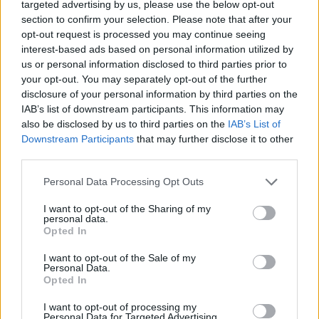
Νέες αεροπορικές οδηγίες- Πού είναι
targeted advertising by us, please use the below opt-out
section to confirm your selection. Please note that after your
υποχρεωτική η χρήση μάσκας
opt-out request is processed you may continue seeing
interest-based ads based on personal information utilized by
us or personal information disclosed to third parties prior to
your opt-out. You may separately opt-out of the further
disclosure of your personal information by third parties on the
IAB’s list of downstream participants. This information may
also be disclosed by us to third parties on the
IAB’s List of
TAGS
αναμνηστική δόση
ανοσοκατεσταλμένοι
Downstream Participants
that may further disclose it to other
Εθνική Επιτροπή Εμβολιασμών
τρίτη δόση του εμβολίου
third parties.
Personal Data Processing Opt Outs
I want to opt-out of the Sharing of my
personal data.
Opted In
I want to opt-out of the Sale of my
Personal Data.
Βίκυ Καρατζαφέρη
Opted In
I want to opt-out of processing my
Personal Data for Targeted Advertising.