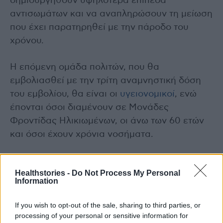
δημιουργηθούν υψηλότερα επίπεδα
αντισωμάτων και να αναπληρώσουν τη μείωση
που έχει παρατηρηθεί με την πάροδο του
χρόνου.
Η επόμενη ομάδα πολιτών, που θα
εμβολιασθεί με την τρίτη αναμνηστική δόση
του εμβολίου, θα είναι οι
υγειονομικοί
, ενώ
έπονται όσοι διαμένουν σε Μονάδες
Φροντίδας Ηλικιωμένων, οι άνω των 60 ετών
και όσοι έχουν χρόνια νοσήματα.
Διαβάστε επίσης
Healthstories -
Do Not Process My Personal
Information
Bloomberg: Οι ειδικοί εξηγούν πότε θα
τελειώσει η πανδημία
If you wish to opt-out of the sale, sharing to third parties, or
processing of your personal or sensitive information for