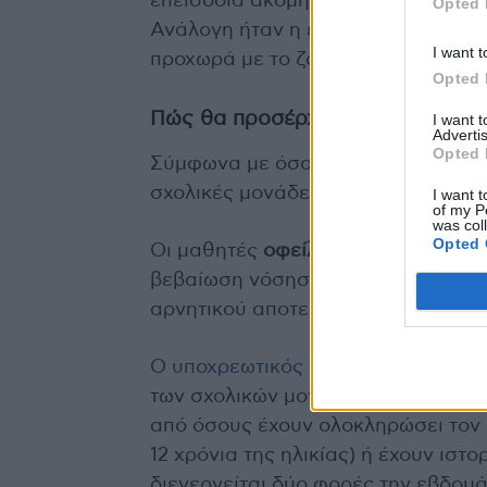
επεισόδια ακόμη…
Εχθές Κυριακή έ
Opted 
Ανάλογη ήταν η εικόνα και την πε
I want t
προχωρά με το ζόρι.
Opted 
Πώς θα προσέρχονται οι μαθητές
I want 
Advertis
Opted 
Σύμφωνα με όσα έχει ανακοινώσει 
σχολικές μονάδες από σήμερα Δευτέ
I want t
of my P
was col
Opted 
Οι μαθητές
οφείλουν να επιδεικνύ
βεβαίωση νόσησης εντός του τελευ
αρνητικού αποτελέσματος, που εκ
Ο
υποχρεωτικός αυτοδιαγνωστικός
των σχολικών μονάδων Πρωτοβάθμι
από όσους έχουν ολοκληρώσει τον
12 χρόνια της ηλικίας) ή έχουν ιστ
διενεργείται δύο φορές την εβδομά