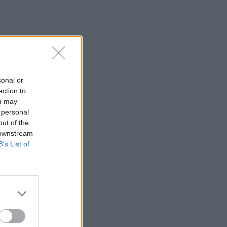
sonal or
ection to
ou may
 personal
out of the
 downstream
B’s List of