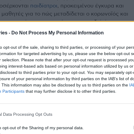
ροσέρχονται
παιδίατροι
, προκειμένου έγκυρα και
μαθητές για το πώς μεταδίδεται ο κορωνοϊός και
ς και συστήνεται να το κάνουν τα παιδιά άνω των
ies -
Do Not Process My Personal Information
 μαθητών, οι οποίοι έχουν κάνει το εμβόλιο,
to opt-out of the sale, sharing to third parties, or processing of your per
formation for targeted advertising by us, please use the below opt-out s
ρατεύονται όσοι μπορούν να πείσουν γονείς και
r selection. Please note that after your opt-out request is processed y
eing interest-based ads based on personal information utilized by us or
disclosed to third parties prior to your opt-out. You may separately opt-
ις
59.000 μαθητές
. Στις ηλικίες 12 -14 ετών έχουν
losure of your personal information by third parties on the IAB’s list of
. This information may also be disclosed by us to third parties on the
IA
Στις ηλικίες 15 -17 ετών, πλήρως εμβολιασμένοι
Participants
that may further disclose it to other third parties.
ανεβαίνουν κατάτι, εάν προσθέσουμε και τα
ες μέρες. Και πάλι, όμως, απέχουν πολύ από τον
l Data Processing Opt Outs
υνεχίζεται και, δυστυχώς, θα δούμε πολλά
o opt-out of the Sharing of my personal data.