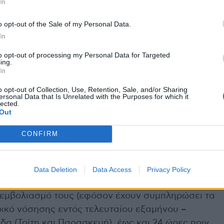
γιναν μόλις 729 εμβολιασμοί σε όλη τη χώρα.
In
ρασμένη Κυριακή. Η επιχείρηση “Ελευθερία”
o opt-out of the Sale of my Personal Data.
In
to opt-out of processing my Personal Data for Targeted
ing.
In
το Υπουργείο Παιδείας, η προσέλευση στις
ρα, 13 Σεπτεμβρίου, θα γίνεται ως εξής:
o opt-out of Collection, Use, Retention, Sale, and/or Sharing
ersonal Data that Is Unrelated with the Purposes for which it
lected.
Out
ουν
εντός της τάξης πιστοποιητικό εμβολιασμού ή
ταίου εξάμηνου ή τη σχολική κάρτα COVID-19
CONFIRM
δίδεται από την πλατφόρμα
self-testing.gov.gr
.
 έλεγχος
για τον κορωνοϊό για τους μαθητές όλων
Data Deletion
Data Access
Privacy Policy
ας και Δευτεροβάθμιας Εκπαίδευσης – εκτός
 εμβολιασμό τους (εφόσον έχουν συμπληρώσει τα
ορικό νόσησης εντός τελευταίου εξαμήνου –
δα (Τρίτη και Παρασκευή), έως και 24 ώρες πριν