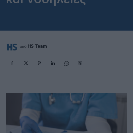
HS Team
από