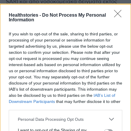
SARI και από νοσοκομειακά δείγματα εκτός
δικτύων επιτήρησης), εκ των οποίων τα 558
Healthstories -
Do Not Process My Personal
(52%) ήταν τύπου Α και 508 (48%) τύπου Β.
Information
Από την εβδομάδα 10 και μετά υπάρχει
επικράτηση του τύπου Β, τόσο στην κοινότητα
If you wish to opt-out of the sale, sharing to third parties, or
processing of your personal or sensitive information for
(δίκτυο επιτήρησης Sentinel ΠΦΥ) όσο και στα
targeted advertising by us, please use the below opt-out
νοσοκομεία (δίκτυο επιτήρησης SARI).
section to confirm your selection. Please note that after your
opt-out request is processed you may continue seeing
✓ Συνολικά, έχουν υποτυποποιηθεί στα δύο
interest-based ads based on personal information utilized by
us or personal information disclosed to third parties prior to
Κέντρα Αναφοράς Γρίπης 540 στελέχη τύπου
your opt-out. You may separately opt-out of the further
Α. Τα 494 (91,5%) ανήκαν στον υπότυπο
disclosure of your personal information by third parties on the
Α(Η1)pdm09 και τα 46 (8,5%) στον υπότυπο
IAB’s list of downstream participants. This information may
also be disclosed by us to third parties on the
IAB’s List of
Α(Η3).
Downstream Participants
that may further disclose it to other
third parties.
Αναπνευστικός συγκυτιακός ιός – RSV
Personal Data Processing Opt Outs
✓ Δεν ανευρέθηκαν θετικά δείγματα τόσο
I want to opt-out of the Sharing of my