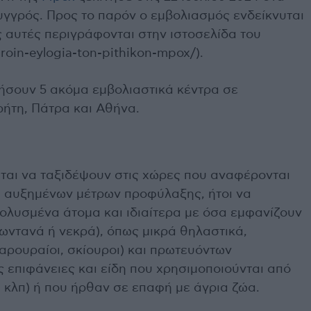
υγγρός. Προς το παρόν ο εμβολιασμός ενδείκνυται
 αυτές περιγράφονται στην ιστοσελίδα του
roin-eylogia-ton-pithikon-mpox/).
ήσουν 5 ακόμα εμβολιαστικά κέντρα σε
ήτη, Πάτρα και Αθήνα.
ται να ταξιδέψουν στις χώρες που αναφέρονται
 αυξημένων μέτρων προφύλαξης, ήτοι να
ολυσμένα άτομα και ιδιαίτερα με όσα εμφανίζουν
ζωντανά ή νεκρά), όπως μικρά θηλαστικά,
ρουραίοι, σκίουροι) και πρωτευόντων
ς επιφάνειες και είδη που χρησιμοποιούνται από
 κλπ) ή που ήρθαν σε επαφή με άγρια ζώα.