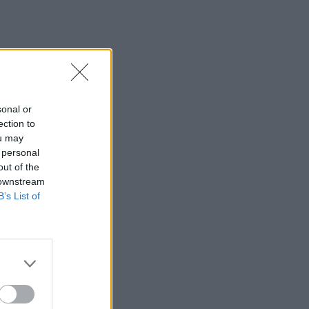
sonal or
ection to
ou may
 personal
out of the
 downstream
B’s List of