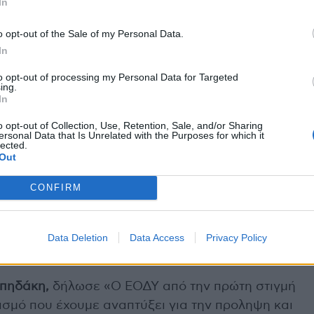
In
o opt-out of the Sale of my Personal Data.
ί οδηγίες στις πύλες εισόδου μεταναστών από τις
In
ιρη αναγνώριση πιθανών κρουσμάτων και τη
to opt-out of processing my Personal Data for Targeted
ing.
εση λήψη μέτρων δημόσιας υγείας.
In
εκτιμάται ως χαμηλός για μετάδοση του νοσήματος
o opt-out of Collection, Use, Retention, Sale, and/or Sharing
ersonal Data that Is Unrelated with the Purposes for which it
ε ενημέρωση του κοινού, σε ευαισθητοποίηση του
lected.
Out
αιρη διάγνωση και ενημέρωση των αρχών δημόσιας
υο εργαστηρίων (ΚΕΔΥ, ΠΕΔΥ Κρήτης, ΑΠΘ) για τη
CONFIRM
γνωσης το οποίο θα ενισχυθεί όταν κριθεί
Data Deletion
Data Access
Privacy Policy
α για τον γενικό πληθυσμό
πηδάκη,
δήλωσε «Ο ΕΟΔΥ από την πρώτη στιγμή
ασμό που έχουμε αναπτύξει για την προληψη και