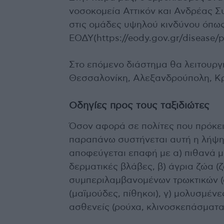
νοσοκομεία Αττικόν και Ανδρέας Σ
στις ομάδες υψηλού κινδύνου όπως
ΕΟΔΥ(https://eody.gov.gr/disease/p
Στο επόμενο διάστημα θα λειτουργ
Θεσσαλονίκη, Αλεξανδρούπολη, Κρ
Οδηγίες προς τους ταξιδιώτες
Όσον αφορά σε πολίτες που πρόκει
παραπάνω συστήνεται αυτή η λήψη
αποφεύγεται επαφή με α) πιθανά μ
δερματικές βλάβες, β) άγρια ζώα (
συμπεριλαμβανομένων τρωκτικών (α
(μαϊμούδες, πίθηκοι), γ) μολυσμένε
ασθενείς (ρούχα, κλινοσκεπάσματα