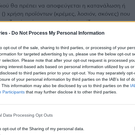
ιδιού θα πρέπει να αποφεύγεται η κατανάλωση ή
) χρήση προϊόντων (κρέμες, λοσιόν, σκόνες) που
αναζητείται άμεσα ιατρική φροντίδα σε
δερματικού εξανθήματος (βλάβες σε οποιοδήποτε
ies -
Do Not Process My Personal Information
ρετό και ρίγη. Αν τα συμπτώματα εμφανιστούν
να ενημερώνεται ο γιατρός ή ο πάροχος
to opt-out of the sale, sharing to third parties, or processing of your per
formation for targeted advertising by us, please use the below opt-out s
 το ταξίδι κατά τη διάρκεια των τελευταίων 21
r selection. Please note that after your opt-out request is processed y
μάτων.
eing interest-based ads based on personal information utilized by us or
disclosed to third parties prior to your opt-out. You may separately opt-
δηγίες ισχύουν και για εργαζόμενους στις χώρες
losure of your personal information by third parties on the IAB’s list of
. This information may also be disclosed by us to third parties on the
IA
τα πλοία τους προσεγγίζουν λιμάνια των
Participants
that may further disclose it to other third parties.
χετικά με τα μέτρα προφύλαξης καθώς και το τι
l Data Processing Opt Outs
ορείτε να επικοινωνήσετε με τον ΕΟΔΥ στην
ο το 24ωρο.
o opt-out of the Sharing of my personal data.