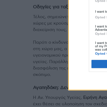
Opted 
Οδηγίες για ταξιδιώτες
I want t
Τέλος, σημειώνεται ότι έχουν δοθε
Opted 
χώρες με κρούσματα, για την έγκα
I want 
Advertis
διαχείριση τους, καθώς και την άμ
Opted 
Παρότι ο κίνδυνος αυτή τη στιγμή 
I want t
of my P
στη χώρα μας, ο ΕΟΔΥ προβαίνει σ
was col
Opted 
υγειονομικού προσωπικού για έγκ
υγείας. Παράλληλα λειτουργεί δίκτ
διασφάλιση της εργαστηριακής διά
σκόπιμο.
Αγαπηδάκη: Δεν υπάρχει ανησυχί
Η Αν. Υπουργός Υγείας,
Ειρήνη Αγα
έχει θέσει σε υλοποίηση τον σχεδι