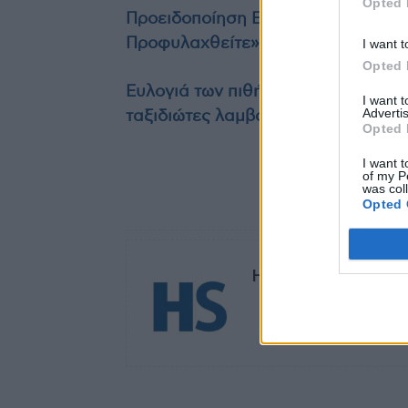
Opted 
Προειδοποίηση ΕΟΔΥ για τον ιό Δυ
Προφυλαχθείτε»
I want t
Opted 
Ευλογιά των πιθήκων (mpox): Θωρα
I want 
Advertis
ταξιδιώτες λαμβάνει η Κίνα
Opted 
I want t
of my P
was col
Opted 
TAGS
Δύο θάνατοι από στ
HS Team