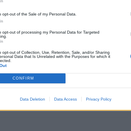
In
τικού Νείλου: «Έντονη η κυκλοφορία-
o opt-out of the Sale of my Personal Data.
In
κίζεται η Ευρώπη, προληπτικά μέτρα για
to opt-out of processing my Personal Data for Targeted
ing.
In
o opt-out of Collection, Use, Retention, Sale, and/or Sharing
ersonal Data that Is Unrelated with the Purposes for which it
lected.
Out
ρεπτόκοκκο στην Ηλεία
Επί τόπου κλιμάκιο του ΕΟΔΥ
CONFIRM
Data Deletion
Data Access
Privacy Policy