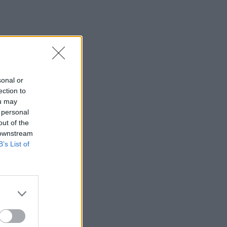
sonal or
ection to
ou may
 personal
out of the
 downstream
B’s List of