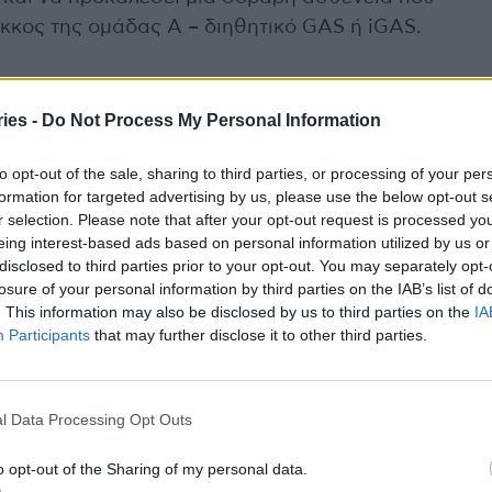
κκος της ομάδας Α – διηθητικό GAS ή iGAS.
ies -
Do Not Process My Personal Information
έρει ο ΕΟΔΥ, έχει τη μορφή της στρεπτοκοκκικής
 συμπτώματα περιλαμβάνου, κόκκινο λαιμό,
to opt-out of the sale, sharing to third parties, or processing of your per
νίσει και συμπτώματα από το γαστρεντερικό. Άλλη
formation for targeted advertising by us, please use the below opt-out s
r selection. Please note that after your opt-out request is processed y
 είναι η οστρακιά, δηλαδή η φαρυγγίτιδα με ένα
eing interest-based ads based on personal information utilized by us or
λεται σε μια τοξίνη που παράγει το βακτήριο,
disclosed to third parties prior to your opt-out. You may separately opt-
ί να είναι δερματική λοίμωξη από στρεπτόκοκκο.
losure of your personal information by third parties on the IAB’s list of
. This information may also be disclosed by us to third parties on the
IA
Participants
that may further disclose it to other third parties.
υκλοφορία του αίματος, προκαλώντας διεισδυτική
αιμία ή αλλιώς βακτηριαιμία, μπορεί να
 έχουμε την πολυοργανική ανεπάρκεια.
l Data Processing Opt Outs
o opt-out of the Sharing of my personal data.