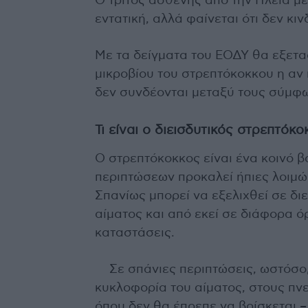
Ο τρίτος ασθενής από την Ηλεία μ
εντατική, αλλά φαίνεται ότι δεν κιν
Με τα δείγματα του ΕΟΔΥ θα εξετα
μικροβίου του στρεπτόκοκκου η αν 
δεν συνδέονται μεταξύ τους σύμφω
Τι είναι ο διεισδυτικός στρεπτόκ
Ο στρεπτόκοκκος είναι ένα κοινό β
περιπτώσεων προκαλεί ήπιες λοιμώξε
Σπανίως μπορεί να εξελιχθεί σε δι
αίματος και από εκεί σε διάφορα ό
καταστάσεις.
Σε σπάνιες περιπτώσεις, ωστόσο,
κυκλοφορία του αίματος, στους πνε
όπου δεν θα έπρεπε να βρίσκεται 