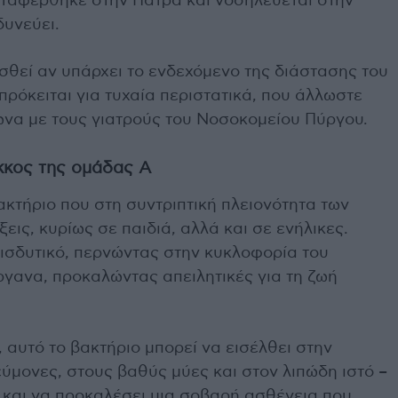
εταφέρθηκε στην Πάτρα και νοσηλεύεται στην
δυνεύει.
σθεί αν υπάρχει το ενδεχόμενο της διάστασης του
πρόκειται για τυχαία περιστατικά, που άλλωστε
να με τους γιατρούς του Νοσοκομείου Πύργου.
οκκος της ομάδας Α
ακτήριο που στη συντριπτική πλειονότητα των
ις, κυρίως σε παιδιά, αλλά και σε ενήλικες.
εισδυτικό, περνώντας στην κυκλοφορία του
ργανα, προκαλώντας απειλητικές για τη ζωή
 αυτό το βακτήριο μπορεί να εισέλθει στην
ύμονες, στους βαθύς μύες και στον λιπώδη ιστό –
– και να προκαλέσει μια σοβαρή ασθένεια που