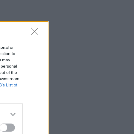
sonal or
ection to
ou may
 personal
out of the
 downstream
B’s List of