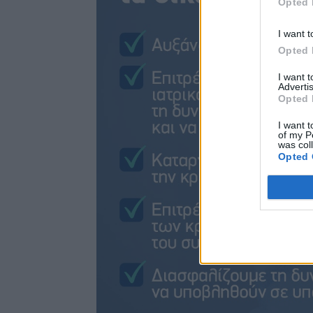
Opted 
I want t
Opted 
I want 
Advertis
Opted 
I want t
of my P
was col
Opted 