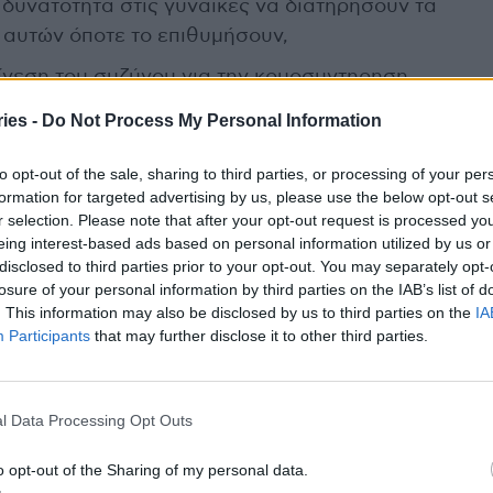
 δυνατότητα στις γυναίκες να διατηρήσουν τα
 αυτών όποτε το επιθυμήσουν,
ίνεση του συζύγου για την κρυοσυντηρηση
ιθυμεί,
ies -
Do Not Process My Personal Information
ναίκα να κάνει χρήση των κρυοσυντηρημένων
to opt-out of the sale, sharing to third parties, or processing of your per
 του συζύγου/ συντρόφου
formation for targeted advertising by us, please use the below opt-out s
μων που πάσχουν από HIV να υποβληθούν σε
r selection. Please note that after your opt-out request is processed y
eing interest-based ads based on personal information utilized by us or
disclosed to third parties prior to your opt-out. You may separately opt-
losure of your personal information by third parties on the IAB’s list of
. This information may also be disclosed by us to third parties on the
IA
Participants
that may further disclose it to other third parties.
l Data Processing Opt Outs
o opt-out of the Sharing of my personal data.