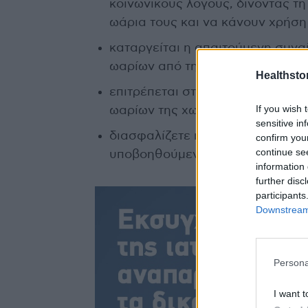
κοινωνικούς λόγους, δίνοντας τη
ωάρια τους και να κάνουν χρήση
καταργείται η απαιτούμενη συνα
ωαρίων από τη γυναίκα που το επ
Healthstor
επιτρέπεται στη διαζευγμένη γυ
If you wish 
ωαρίων της χωρίς τη συναίνεση
sensitive in
διασφαλίζετε η δυνατότητα ατό
confirm you
continue se
υποβοηθούμενη αναπαραγωγή.
information 
further disc
participants
Downstream 
Persona
I want t