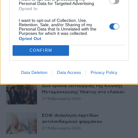
Personal Data for Targeted Advertising.
Opted In
Δείτε Ακόμη
I want to opt-out of Collection, Use,
Retention, Sale, and/or Sharing of my
Γεωργιάδης: Πολλαπλά οφέλη από τη
Personal Data that Is Unrelated with the
συνεργασία δημοσίου και ιδιωτικού
Purposes for which it was collected.
τομέα
Opted Out
27 Φεβρουαρίου 2026
CONFIRM
Παράρτημα του Παίδων “Αγία Σοφία”
στο Ίλιον – Τι ανακοινώθηκε από...
27 Φεβρουαρίου 2026
Data Deletion
Data Access
Privacy Policy
Δύο χρόνια λειτουργίας της Κλινικής
Μεταμόσχευσης Ήπατος στο «Λαϊκό»
27 Φεβρουαρίου 2026
ΕΟΦ: Ανάκληση παρτίδων
αντιλιπιδαιμικού φαρμάκου
27 Φεβρουαρίου 2026