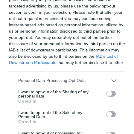
targeted advertising by us, please use the below opt-out
section to confirm your selection. Please note that after your
TAGS
εμβόλιο για έρπη ζωστήρα
επισκέπτες υγείας
έρπης ζωστήρας
opt-out request is processed you may continue seeing
interest-based ads based on personal information utilized by
us or personal information disclosed to third parties prior to
your opt-out. You may separately opt-out of the further
disclosure of your personal information by third parties on the
IAB’s list of downstream participants. This information may
also be disclosed by us to third parties on the
IAB’s List of
Downstream Participants
that may further disclose it to other
healthstories
third parties.
Personal Data Processing Opt Outs
I want to opt-out of the Sharing of my
personal data.
Opted In
I want to opt-out of the Sale of my
Personal Data.
Opted In
I want to opt-out of processing my