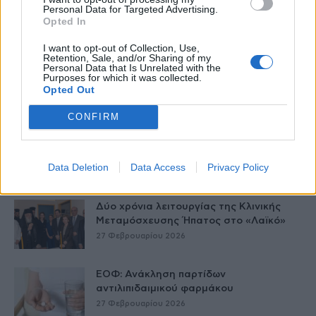
Personal Data for Targeted Advertising.
Opted In
Δείτε Ακόμη
I want to opt-out of Collection, Use,
Retention, Sale, and/or Sharing of my
Personal Data that Is Unrelated with the
Γεωργιάδης: Πολλαπλά οφέλη από τη
Purposes for which it was collected.
συνεργασία δημοσίου και ιδιωτικού
Opted Out
τομέα
27 Φεβρουαρίου 2026
CONFIRM
Παράρτημα του Παίδων “Αγία Σοφία”
στο Ίλιον – Τι ανακοινώθηκε από...
Data Deletion
Data Access
Privacy Policy
27 Φεβρουαρίου 2026
Δύο χρόνια λειτουργίας της Κλινικής
Μεταμόσχευσης Ήπατος στο «Λαϊκό»
27 Φεβρουαρίου 2026
ΕΟΦ: Ανάκληση παρτίδων
αντιλιπιδαιμικού φαρμάκου
27 Φεβρουαρίου 2026