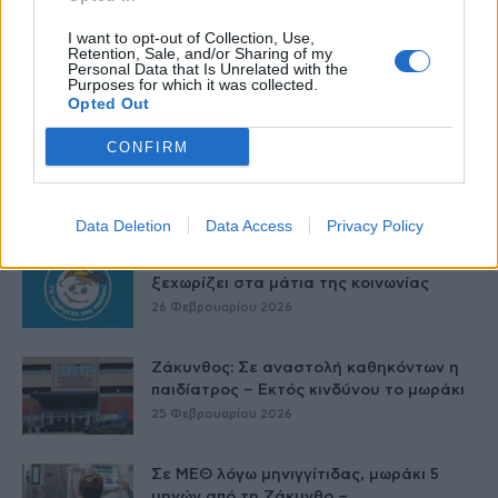
I want to opt-out of Collection, Use,
Γαλλία – Η τοξίνη κερεουλίδη
Retention, Sale, and/or Sharing of my
εντοπίστηκε σε βρέφος από βρεφικό
Personal Data that Is Unrelated with the
Purposes for which it was collected.
γάλα...
Opted Out
27 Φεβρουαρίου 2026
CONFIRM
Όταν οι έφηβοι καπνίζουν – Η
Αλεξάνδρα Καππάτου συμβουλεύει
26 Φεβρουαρίου 2026
Data Deletion
Data Access
Privacy Policy
Έρευνα: «Το Χαμόγελο του Παιδιού»
ξεχωρίζει στα μάτια της κοινωνίας
26 Φεβρουαρίου 2026
Ζάκυνθος: Σε αναστολή καθηκόντων η
παιδίατρος – Εκτός κινδύνου το μωράκι
25 Φεβρουαρίου 2026
Σε ΜΕΘ λόγω μηνιγγίτιδας, μωράκι 5
μηνών από τη Ζάκυνθο –...