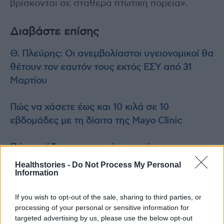
βρίσκονται σε σταθερά πτωτική πορεία».
Διαβάστε επίσης
Θ. Πλεύρης: Οι ανεμβολίαστοι υγειονομικοί θα
θέτουν τον εαυτόν τους εκτός ΕΣΥ από 31
Μαρτίου
Πώς να χάσετε έως και 10 κιλά σε 10
εβδομάδες με τη δίαιτα της Mayo Clinic
Πώς μοιάζουν τα αρχικά συμπτώματα της
Σκλήρυνσης Κατά Πλάκας
Healthstories -
Do Not Process My Personal
Information
If you wish to opt-out of the sale, sharing to third parties, or
processing of your personal or sensitive information for
TAGS
Be-Live
Βασίλης Κελλάρης
εξωσωματική γονιμοποίηση
targeted advertising by us, please use the below opt-out