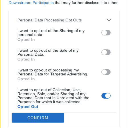
Downstream Participants
that may further disclose it to other
third parties.
Μεταπροπονητική πείνα: Ο λόγος
Personal Data Processing Opt Outs
που θέλεις να καταβροχθίσεις τα
πάντα μετά την άσκηση
I want to opt-out of the Sharing of my
27 Φεβρουαρίου 2026
personal data.
Opted In
I want to opt-out of the Sale of my
Ωρίων – Σπάνια νοσήματα
Personal Data.
συνδέονται με μνημεία που
Opted In
διαμόρφωσαν την ιστορία και το
πνεύμα της χώρας μας
I want to opt-out of processing my
27 Φεβρουαρίου 2026
Personal Data for Targeted Advertising.
Opted In
Γεωργιάδης: Πολλαπλά οφέλη από
I want to opt-out of Collection, Use,
Retention, Sale, and/or Sharing of my
τη συνεργασία δημοσίου και
Personal Data that Is Unrelated with the
ιδιωτικού τομέα
Purposes for which it was collected.
27 Φεβρουαρίου 2026
Opted Out
CONFIRM