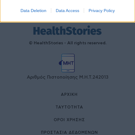
Data Deletion
Data Access
Privacy Policy
© HealthStories - All rights reserved.
Αριθμός Πιστοποίησης Μ.Η.Τ.242013
ΑΡΧΙΚΉ
ΤΑΥΤΌΤΗΤΑ
ΌΡΟΙ ΧΡΉΣΗΣ
ΠΡΟΣΤΑΣΙΑ ΔΕΔΟΜΕΝΩΝ