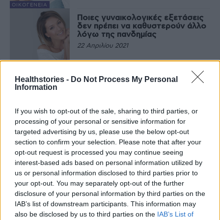
ΟΙΚΟΓΈΝΕΙΑ
Ποιες γυναικολογικές εξετάσεις
δεν πρέπει να καθυστερούν άλλο
λόγω της πανδημίας
22 Απριλίου 2021
EΠΙΣΤΗΜΟΝΙΚΆ
Healthstories -
Do Not Process My Personal
Information
Τελευταία Νέα
If you wish to opt-out of the sale, sharing to third parties, or
processing of your personal or sensitive information for
9 πράγματα που δεν πρέπει να
λέτε σε έναν επισκέπτη
targeted advertising by us, please use the below opt-out
section to confirm your selection. Please note that after your
27 Φεβρουαρίου 2026
opt-out request is processed you may continue seeing
interest-based ads based on personal information utilized by
us or personal information disclosed to third parties prior to
your opt-out. You may separately opt-out of the further
Πάνω από 100 μωρά έχουν
disclosure of your personal information by third parties on the
γεννηθεί μέσω εξωσωματικής, με
την υποστήριξη της Be-Live
IAB’s list of downstream participants. This information may
27 Φεβρουαρίου 2026
also be disclosed by us to third parties on the
IAB’s List of