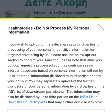
Δείτε Ακόμη
Γαλλία – Η τοξίνη κερεουλίδη
εντοπίστηκε σε βρέφος από βρεφικό
γάλα...
Healthstories -
Do Not Process My Personal
27 Φεβρουαρίου 2026
Information
Όταν οι έφηβοι καπνίζουν – Η
Αλεξάνδρα Καππάτου συμβουλεύει
If you wish to opt-out of the sale, sharing to third parties, or
26 Φεβρουαρίου 2026
processing of your personal or sensitive information for
targeted advertising by us, please use the below opt-out
section to confirm your selection. Please note that after your
Έρευνα: «Το Χαμόγελο του Παιδιού»
opt-out request is processed you may continue seeing
ξεχωρίζει στα μάτια της κοινωνίας
interest-based ads based on personal information utilized by
26 Φεβρουαρίου 2026
us or personal information disclosed to third parties prior to
your opt-out. You may separately opt-out of the further
disclosure of your personal information by third parties on the
Ζάκυνθος: Σε αναστολή καθηκόντων η
IAB’s list of downstream participants. This information may
παιδίατρος – Εκτός κινδύνου το μωράκι
also be disclosed by us to third parties on the
IAB’s List of
25 Φεβρουαρίου 2026
Downstream Participants
that may further disclose it to other
third parties.
Σε ΜΕΘ λόγω μηνιγγίτιδας, μωράκι 5