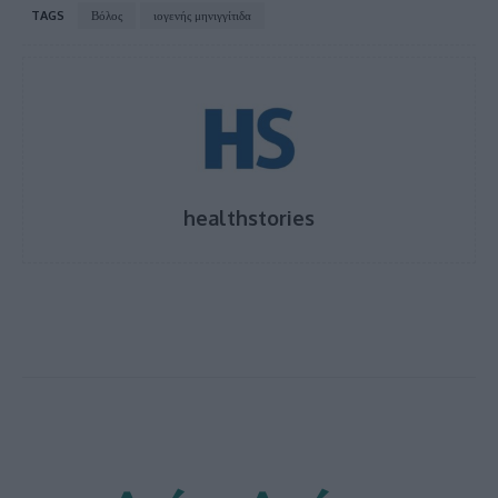
TAGS
Βόλος
ιογενής μηνιγγίτιδα
healthstories