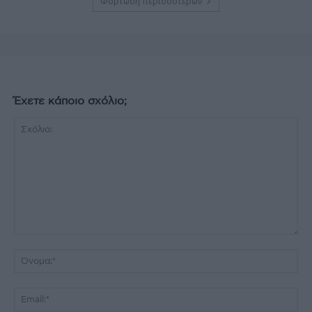
Φόρτωση περισσοτέρων
Έχετε κάποιο σχόλιο;
Σχόλιο:
Όν
Ema