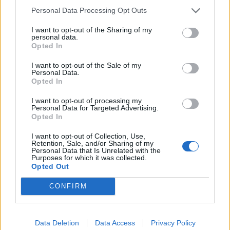
μηνών από τη Ζάκυνθο –...
Personal Data Processing Opt Outs
25 Φεβρουαρίου 2026
I want to opt-out of the Sharing of my
personal data.
Opted In
15 πολιτείες προσφεύγουν εναντίον της
κυβέρνησης Τραμπ αντιδρώντας στη
I want to opt-out of the Sale of my
μείωση των...
Personal Data.
25 Φεβρουαρίου 2026
Opted In
Εκστρατεία HPV: «Μια Έγνοια Λιγότερη
I want to opt-out of processing my
Personal Data for Targeted Advertising.
– Καλύτερα ασφαλής, παρά να
Opted In
μετανιώσεις!»
24 Φεβρουαρίου 2026
I want to opt-out of Collection, Use,
Retention, Sale, and/or Sharing of my
Παιδιά και έφηβοι: Το 60% με εξάρτηση
Personal Data that Is Unrelated with the
Purposes for which it was collected.
από το κινητό- 50%...
Opted Out
24 Φεβρουαρίου 2026
CONFIRM
Γιατί το ταξίδι της τεκνοποίησης πρέπει
να ξεκινά τον χειμώνα;
24 Φεβρουαρίου 2026
Data Deletion
Data Access
Privacy Policy