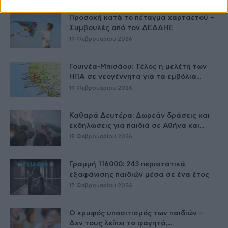
Προσοχή κατά το πέταγμα χαρταετού –
Συμβουλές από τον ΔΕΔΔΗΕ
19 Φεβρουαρίου 2026
Γουινέα-Μπισάου: Τέλος η μελέτη των
ΗΠΑ σε νεογέννητα για τα εμβόλια...
19 Φεβρουαρίου 2026
Καθαρά Δευτέρα: Δωρεάν δράσεις και
εκδηλώσεις για παιδιά σε Αθήνα και...
18 Φεβρουαρίου 2026
Γραμμή 116000: 243 περιστατικά
εξαφάνισης παιδιών μέσα σε ένα έτος
17 Φεβρουαρίου 2026
Ο κρυφός υποσιτισμός των παιδιών –
Δεν τους λείπει το φαγητό,...