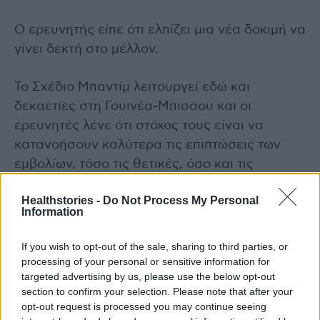
Ο ερευνητής είπε ότι ελπίζει μια νέα δοκιμή να
γίνει δεκτή στο μέλλον.
Το Σχέδιο Μπαντίμ λειτουργεί εδώ και
δεκαετίες στη Γουινέα-Μπισάου και οι
ερευνητές λένε ότι στόχος τους είναι να
κατανοήσουν καλύτερα τις επιπτώσεις των
εμβολίων, τόσο τις θετικές, όσο και τις
αρνητικές.
Healthstories -
Do Not Process My Personal
Information
Ο Κένεντι επικαλέστηκε τις μελέτες του
Μπαντίμ για να διακόψει τη χρηματοδότηση
If you wish to opt-out of the sale, sharing to third parties, or
των ΗΠΑ στην GAVI, τη διεθνή Συμμαχία για
processing of your personal or sensitive information for
targeted advertising by us, please use the below opt-out
τα Εμβόλια που βοηθά στην αγορά εμβολίων
section to confirm your selection. Please note that after your
για τις φτωχότερες χώρες του κόσμου.
opt-out request is processed you may continue seeing