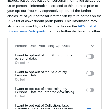
interest-based ads based on personal information utilized by
Με πληροφορίες από ΑΠΕ-ΜΠΕ
us or personal information disclosed to third parties prior to
your opt-out. You may separately opt-out of the further
disclosure of your personal information by third parties on the
photo shutterstock
IAB’s list of downstream participants. This information may
also be disclosed by us to third parties on the
IAB’s List of
Downstream Participants
that may further disclose it to other
Διαβάστε επίσης
third parties.
Δυσανεξία στα φρούτα; Τι είναι αυτό;
Personal Data Processing Opt Outs
6 αντικείμενα που μπορεί να αποθηκεύετε με
I want to opt-out of the Sharing of my
personal data.
λάθος τρόπο
Opted In
I want to opt-out of the Sale of my
Personal Data.
Opted In
TAGS
αυτισμός
Γουινέα-Μπισάου
εμβόλια ηπατίτιδα Β
ΗΠΑ
I want to opt-out of processing my
Personal Data for Targeted Advertising.
Opted In
I want to opt-out of Collection, Use,
Retention, Sale, and/or Sharing of my