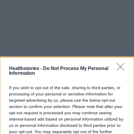
Δείτε Ακόμη
Healthstories -
Do Not Process My Personal
Information
Γεωργιάδης: Πολλαπλά οφέλη από τη
συνεργασία δημοσίου και ιδιωτικού
If you wish to opt-out of the sale, sharing to third parties, or
τομέα
processing of your personal or sensitive information for
27 Φεβρουαρίου 2026
targeted advertising by us, please use the below opt-out
section to confirm your selection. Please note that after your
Παράρτημα του Παίδων “Αγία Σοφία”
opt-out request is processed you may continue seeing
στο Ίλιον – Τι ανακοινώθηκε από...
interest-based ads based on personal information utilized by
27 Φεβρουαρίου 2026
us or personal information disclosed to third parties prior to
your opt-out. You may separately opt-out of the further