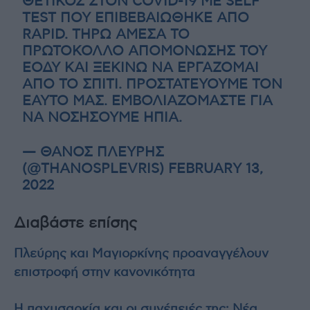
ΘΕΤΙΚΌΣ ΣΤΟΝ COVID-19 ΜΕ SELF
TEST ΠΟΥ ΕΠΙΒΕΒΑΙΏΘΗΚΕ ΑΠΌ
RAPID. ΤΗΡΏ ΆΜΕΣΑ ΤΟ
ΠΡΩΤΌΚΟΛΛΟ ΑΠΟΜΌΝΩΣΗΣ ΤΟΥ
ΕΟΔΥ ΚΑΙ ΞΕΚΙΝΏ ΝΑ ΕΡΓΆΖΟΜΑΙ
ΑΠΌ ΤΟ ΣΠΊΤΙ. ΠΡΟΣΤΑΤΕΎΟΥΜΕ ΤΟΝ
ΕΑΥΤΌ ΜΑΣ. ΕΜΒΟΛΙΑΖΌΜΑΣΤΕ ΓΙΑ
ΝΑ ΝΟΣΉΣΟΥΜΕ ΉΠΙΑ.
— ΘΆΝΟΣ ΠΛΕΎΡΗΣ
(@THANOSPLEVRIS)
FEBRUARY 13,
2022
Διαβάστε επίσης
Πλεύρης και Μαγιορκίνης προαναγγέλουν
επιστροφή στην κανονικότητα
Η παχυσαρκία και οι συνέπειές της: Nέα