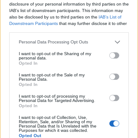
disclosure of your personal information by third parties on the
Δύο χρόνια λειτουργίας της Κλινικής
IAB’s list of downstream participants. This information may
Μεταμόσχευσης Ήπατος στο «Λαϊκό»
also be disclosed by us to third parties on the
IAB’s List of
27 Φεβρουαρίου 2026
Downstream Participants
that may further disclose it to other
third parties.
ΕΟΦ: Ανάκληση παρτίδων
αντιλιπιδαιμικού φαρμάκου
Personal Data Processing Opt Outs
27 Φεβρουαρίου 2026
I want to opt-out of the Sharing of my
personal data.
Opted In
Έρπης Ζωστήρας: 1 στους 3 ενήλικες θα
νοσήσει
I want to opt-out of the Sale of my
27 Φεβρουαρίου 2026
Personal Data.
Opted In
Νοσ. Παπαγεωργίου – Νέο σύστημα
I want to opt-out of processing my
Personal Data for Targeted Advertising.
ηλεκτροχειρουργικής διαθερμίας
Opted In
27 Φεβρουαρίου 2026
I want to opt-out of Collection, Use,
Retention, Sale, and/or Sharing of my
ΣΦΕΕ για Σπάνιες παθήσεις – Η επόμενη
Personal Data that Is Unrelated with the
Purposes for which it was collected.
πρόκληση για το σύστημα...
Opted Out
27 Φεβρουαρίου 2026