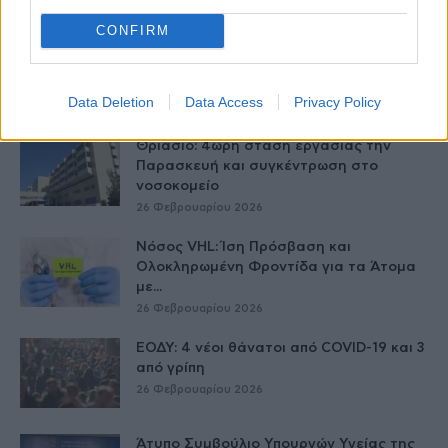
CONFIRM
Ημέρα Σπανίων Παθήσεων 2026: Πάνω
από 8.000 νοσήματα επηρεάζουν το 5%...
27 Φεβρουαρίου 2026
Data Deletion
Data Access
Privacy Policy
Θριάσιο: 4ωρη στάση εργασίας την
Παρασκευή και συγκέντρωση στο
νοσοκομείο
26 Φεβρουαρίου 2026
Νόσος VHL: Ίση Πρόσβαση και
Ολοκληρωμένη Φροντίδα για τα Άτομα
με...
26 Φεβρουαρίου 2026
ΕΟΔΥ: 4 νέοι θάνατοι από COVID-19 και 3
από γρίπη
26 Φεβρουαρίου 2026
Άτυπο Συμβούλιο Υπουργών Υγείας της