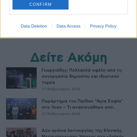
CONFIRM
Data Deletion
Data Access
Privacy Policy
Δείτε Ακόμη
Γεωργιάδης: Πολλαπλά οφέλη από τη
συνεργασία δημοσίου και ιδιωτικού
τομέα
27 Φεβρουαρίου 2026
Παράρτημα του Παίδων “Αγία Σοφία”
στο Ίλιον – Τι ανακοινώθηκε από...
27 Φεβρουαρίου 2026
Δύο χρόνια λειτουργίας της Κλινικής
Μεταμόσχευσης Ήπατος στο «Λαϊκό»