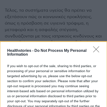
Τέλος, τα συστήματα υγείας θα πρέπει να
εξετάσουν πώς οι κοινωνικές προκλήσεις,
όπως η πρόσβαση σε υγιεινά τρόφιμα, η
μεταφορά και η ασφαλής στέγαση,
συνδυάζονται με τους ιατρικούς κινδύνους και
να σχεδιάσουν παρεμβάσεις που βελτιώνουν
την υγεία της καρδιάς σε κάθε περιβάλλον.
Healthstories -
Do Not Process My Personal
Information
Πηγή: ΑΠΕ-ΜΠΕ
If you wish to opt-out of the sale, sharing to third parties, or
processing of your personal or sensitive information for
photo shutterstock
targeted advertising by us, please use the below opt-out
section to confirm your selection. Please note that after your
opt-out request is processed you may continue seeing
Διαβάστε επίσης
interest-based ads based on personal information utilized by
us or personal information disclosed to third parties prior to
Η Βουλή χρηματοδοτεί την κατασκευή 300
your opt-out. You may separately opt-out of the further
λευκών μπαστουνιών από τα εργαστήρια του
disclosure of your personal information by third parties on the