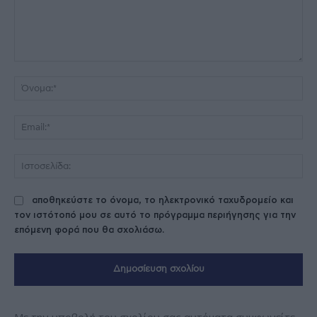
Σχόλιο:
Όν
Ema
Ισ
αποθηκεύστε το όνομα, το ηλεκτρονικό ταχυδρομείο και
τον ιστότοπό μου σε αυτό το πρόγραμμα περιήγησης για την
επόμενη φορά που θα σχολιάσω.
Με την υποβολή του σχολίου σας αυτόματα συμφωνείτε