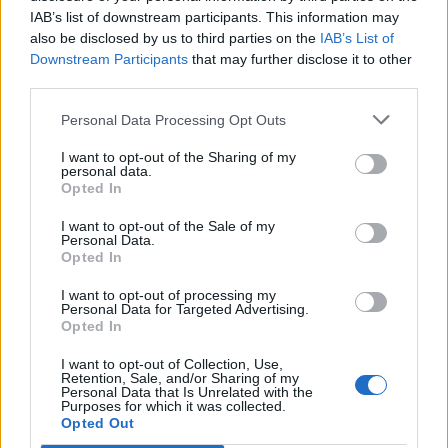
Φάρου Τυφλών Ελλάδος
IAB’s list of downstream participants. This information may
also be disclosed by us to third parties on the
IAB’s List of
Downstream Participants
that may further disclose it to other
Καβάλα: Η τήρηση μιας αυστηρής ΚΥΑ και τα
third parties.
προβλήματα όσων πέθαναν από COVID-19
Personal Data Processing Opt Outs
I want to opt-out of the Sharing of my
personal data.
Opted In
TAGS
γυναίκες
καρδιαγγειακά νοσήματα
I want to opt-out of the Sale of my
Personal Data.
Opted In
I want to opt-out of processing my
Personal Data for Targeted Advertising.
Opted In
I want to opt-out of Collection, Use,
healthstories
Retention, Sale, and/or Sharing of my
Personal Data that Is Unrelated with the
Purposes for which it was collected.
Opted Out