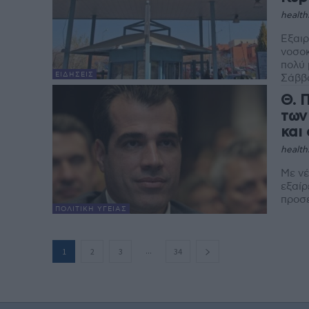
health
Εξαιρ
νοσοκ
πολύ 
ΕΙΔΉΣΕΙΣ
Θ. 
των
και
health
Με νέ
εξαίρ
προσε
ΠΟΛΙΤΙΚΉ ΥΓΕΊΑΣ
...
1
2
3
34