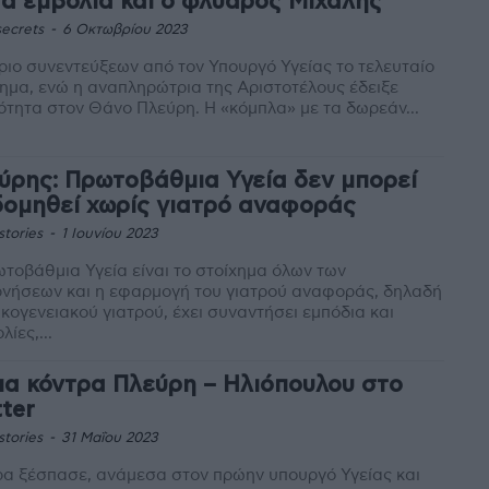
τα εμβόλια και ο φλύαρος Μιχάλης
ecrets
-
6 Οκτωβρίου 2023
ριο συνεντεύξεων από τον Υπουργό Υγείας το τελευταίο
ημα, ενώ η αναπληρώτρια της Αριστοτέλους έδειξε
τητα στον Θάνο Πλεύρη. Η «κόμπλα» με τα δωρεάν...
ύρης: Πρωτοβάθμια Υγεία δεν μπορεί
δομηθεί χωρίς γιατρό αναφοράς
stories
-
1 Ιουνίου 2023
τοβάθμια Υγεία είναι το στοίχημα όλων των
νήσεων και η εφαρμογή του γιατρού αναφοράς, δηλαδή
ικογενειακού γιατρού, έχει συναντήσει εμπόδια και
λίες,...
ια κόντρα Πλεύρη – Ηλιόπουλου στο
tter
stories
-
31 Μαΐου 2023
α ξέσπασε, ανάμεσα στον πρώην υπουργό Υγείας και