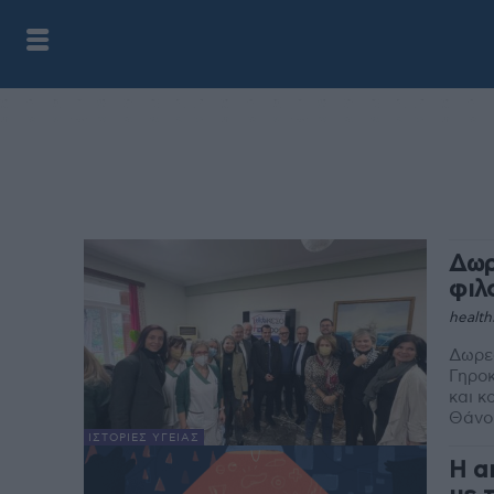
Δωρ
φιλ
health
Δωρεά
Γηροκομείου Α
και κ
Θάνο
ΙΣΤΟΡΊΕΣ ΥΓΕΊΑΣ
Η α