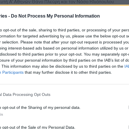
υτή Α' Αθηνών Θάνο Πλεύρη και τον Νάσο Ηλιόπουλου
ΥΡΙΖΑ, επικεφαλής της δημοτικής παράταξης του...
ies -
Do Not Process My Personal Information
ύρης: Για πρώτη φορά δωρεάν
to opt-out of the sale, sharing to third parties, or processing of your per
γράμματα πρόληψης για όλους
formation for targeted advertising by us, please use the below opt-out s
am
-
30 Μαΐου 2023
r selection. Please note that after your opt-out request is processed y
eing interest-based ads based on personal information utilized by us or
εγάλη σημασία που έχει δώσει το τελευταίο διάστημα η
disclosed to third parties prior to your opt-out. You may separately opt-
ική πολιτεία στην πρόληψη, αναφέρθηκε μέσω
losure of your personal information by third parties on the IAB’s list of
ησής του στα μέσα κοινωνικής δικτύωσης, ο πρώην...
. This information may also be disclosed by us to third parties on the
IA
Participants
that may further disclose it to other third parties.
ιαφορετική επίσκεψη του Θάνου
ύρη στο ΕΚΑΒ – “Μόνο ευγνωμοσύνη”
l Data Processing Opt Outs
stories
-
24 Μαΐου 2023
οχώρηση του Θάνου Πλεύρη από τη θέση του υπουργού
o opt-out of the Sharing of my personal data.
ς, ήταν λίγο διαφορετική από όσα έχουμε συνηθίσει έως
In
 Ο Θάνος Πλεύρης αφήνοντας...
o opt-out of the Sale of my Personal Data.