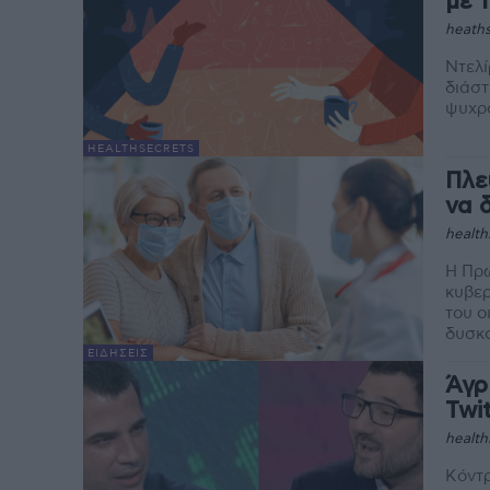
με 
heaths
Ντελί
διάστ
ψυχρό
HEALTHSECRETS
Πλε
να 
health
Η Πρω
κυβερ
του ο
δυσκο
ΕΙΔΉΣΕΙΣ
Άγρ
Twi
health
Κόντρ