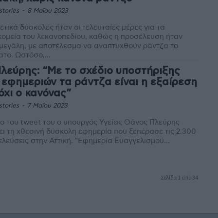
stories
-
8 Μαΐου 2023
ετικά δύσκολες ήταν οι τελευταίες μέρες για τα
ομεία του λεκανοπεδίου, καθώς η προσέλευση ήταν
μεγάλη, με αποτέλεσμα να αναπτυχθούν ράντζα το
Σάββατο. Ωστόσο,...
Πλεύρης: “Με το σχέδιο υποστήριξης
 εφημεριών τα ράντζα είναι η εξαίρεση
 όχι ο κανόνας”
stories
-
7 Μαΐου 2023
ο του tweet του ο υπουργός Υγείας Θάνος Πλεύρης
ει τη χθεσινή δύσκολη εφημερία που ξεπέρασε τις 2.300
λεύσεις στην Αττική. "Εφημερία Ευαγγελισμού...
Σελίδα 1 από 34