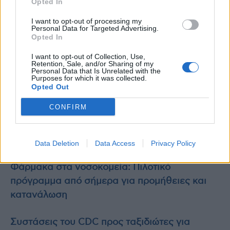
Opted In
Πληροφοριακό Σύστημα ενημέρωσης
I want to opt-out of processing my
πολιτών για εφημερεύοντα Νοσοκομεία
Personal Data for Targeted Advertising.
Opted In
(Επείγοντα)
I want to opt-out of Collection, Use,
Ενιαίο Πληροφοριακό Σύστημα Διαχείρισης
Retention, Sale, and/or Sharing of my
Personal Data that Is Unrelated with the
Ανθρώπινου Δυναμικού και Μισθοδοσίας
Purposes for which it was collected.
Opted Out
σε επιλεγμένους Φορείς και Δομές Υγείας.
CONFIRM
Πηγή:
mononews.gr
Διαβάστε επίσης:
Data Deletion
Data Access
Privacy Policy
Φάρμακα στα νοσοκομεία: Πιλοτικό
πρόγραμμα από σήμερα για προμήθειες και
κατανάλωση
Συστάσεις του CDC προς ταξιδιώτες για