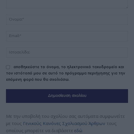
Σχόλιο:
Όν
Ema
Ισ
αποθηκεύστε το όνομα, το ηλεκτρονικό ταχυδρομείο και
τον ιστότοπό μου σε αυτό το πρόγραμμα περιήγησης για την
επόμενη φορά που θα σχολιάσω.
Με την υποβολή του σχολίου σας αυτόματα συμφωνείτε
με τους
Γενικούς Κανόνες Σχολιασμού Άρθρων
τους
οποίους μπορείτε να διαβάσετε
εδώ
.