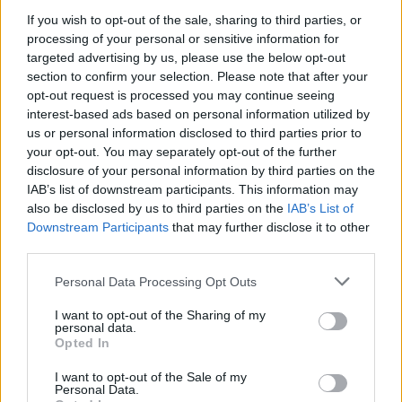
If you wish to opt-out of the sale, sharing to third parties, or
Συγκεκριμένα αφορούν:
processing of your personal or sensitive information for
targeted advertising by us, please use the below opt-out
Δημιουργία Πλαισίου Αξιολόγησης &
section to confirm your selection. Please note that after your
opt-out request is processed you may continue seeing
Παρακολούθησης Ψηφιακής Ετοιμότητας
interest-based ads based on personal information utilized by
Νοσοκομείων
us or personal information disclosed to third parties prior to
your opt-out. You may separately opt-out of the further
Ενιαίο σύστημα διαχείρισης και
disclosure of your personal information by third parties on the
παρακολούθησης φαρμάκου
IAB’s list of downstream participants. This information may
also be disclosed by us to third parties on the
IAB’s List of
Ενιαίο σύστημα διαχείρισης
Downstream Participants
that may further disclose it to other
ιατροτεχνολογικού εξοπλισμού
third parties.
Πλατφόρμα διαχείρισης & ανταλλαγής ηλ.
Personal Data Processing Opt Outs
παραστατικών νοσοκομείων (EDI)
I want to opt-out of the Sharing of my
Ψηφιακή αναβάθμιση Υ.Π.Ε. & Ε.Κ.Α.Π.Υ.
personal data.
Opted In
Ψηφιακή αναβάθμιση Ε.Ο.Φ.
I want to opt-out of the Sale of my
Personal Data.
Ψηφιακή αναβάθμιση Ε.Κ.Α.Β.