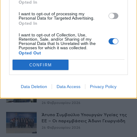
Opted In
I want to opt-out of processing my
Personal Data for Targeted Advertising.
Opted In
I want to opt-out of Collection, Use,
Δείτε Ακόμη
Retention, Sale, and/or Sharing of my
Personal Data that Is Unrelated with the
Purposes for which it was collected.
Opted Out
Γεωργιάδης: Πολλαπλά οφέλη από τη
συνεργασία δημοσίου και ιδιωτικού
CONFIRM
τομέα
27 Φεβρουαρίου 2026
Θριάσιο: 4ωρη στάση εργασίας την
Data Deletion
Data Access
Privacy Policy
Παρασκευή και συγκέντρωση στο
νοσοκομείο
26 Φεβρουαρίου 2026
Άτυπο Συμβούλιο Υπουργών Υγείας της
ΕE – Οι παρεμβάσεις Άδωνι Γεωργιάδη
26 Φεβρουαρίου 2026