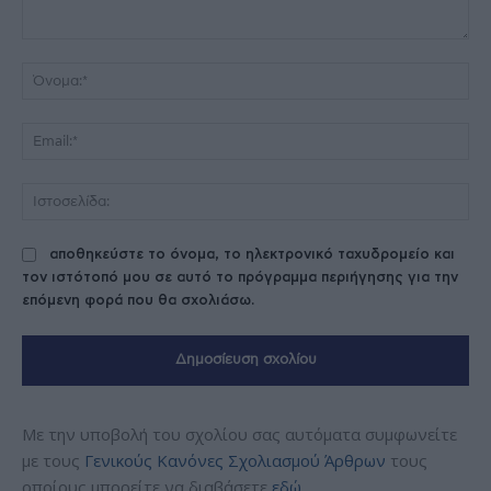
Σχόλιο:
Όν
Ema
Ισ
αποθηκεύστε το όνομα, το ηλεκτρονικό ταχυδρομείο και
τον ιστότοπό μου σε αυτό το πρόγραμμα περιήγησης για την
επόμενη φορά που θα σχολιάσω.
Με την υποβολή του σχολίου σας αυτόματα συμφωνείτε
με τους
Γενικούς Κανόνες Σχολιασμού Άρθρων
τους
οποίους μπορείτε να διαβάσετε
εδώ
.