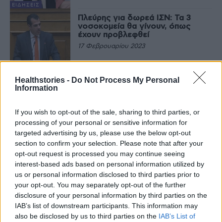
ΕΙΔΉΣΕΙΣ
Πλεύρης για δωρεά ΙΣΝ: Τα 3
νοσοκομεία θα γίνουν, όπως
έχουν προβλεφθεί
17 Φεβρουαρίου 2023
ΕΙΔΉΣΕΙΣ
Healthstories -
Do Not Process My Personal
Information
Τελευταία Νέα
If you wish to opt-out of the sale, sharing to third parties, or
processing of your personal or sensitive information for
9 πράγματα που δεν πρέπει να
λέτε σε έναν επισκέπτη
targeted advertising by us, please use the below opt-out
section to confirm your selection. Please note that after your
27 Φεβρουαρίου 2026
opt-out request is processed you may continue seeing
interest-based ads based on personal information utilized by
us or personal information disclosed to third parties prior to
your opt-out. You may separately opt-out of the further
Πάνω από 100 μωρά έχουν
disclosure of your personal information by third parties on the
γεννηθεί μέσω εξωσωματικής, με
την υποστήριξη της Be-Live
IAB’s list of downstream participants. This information may
27 Φεβρουαρίου 2026
also be disclosed by us to third parties on the
IAB’s List of