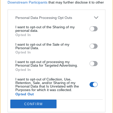
Downstream Participants
that may further disclose it to other
third parties.
Μεταπροπονητική πείνα: Ο λόγος
Personal Data Processing Opt Outs
που θέλεις να καταβροχθίσεις τα
πάντα μετά την άσκηση
I want to opt-out of the Sharing of my
27 Φεβρουαρίου 2026
personal data.
Opted In
I want to opt-out of the Sale of my
Ωρίων – Σπάνια νοσήματα
Personal Data.
συνδέονται με μνημεία που
Opted In
διαμόρφωσαν την ιστορία και το
πνεύμα της χώρας μας
I want to opt-out of processing my
27 Φεβρουαρίου 2026
Personal Data for Targeted Advertising.
Opted In
Γεωργιάδης: Πολλαπλά οφέλη από
I want to opt-out of Collection, Use,
Retention, Sale, and/or Sharing of my
τη συνεργασία δημοσίου και
Personal Data that Is Unrelated with the
ιδιωτικού τομέα
Purposes for which it was collected.
27 Φεβρουαρίου 2026
Opted Out
CONFIRM