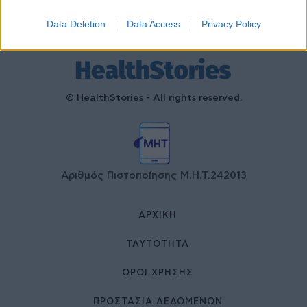
Data Deletion
Data Access
Privacy Policy
© HealthStories - All rights reserved.
Αριθμός Πιστοποίησης Μ.Η.Τ.242013
ΑΡΧΙΚΉ
ΤΑΥΤΌΤΗΤΑ
ΌΡΟΙ ΧΡΉΣΗΣ
ΠΡΟΣΤΑΣΙΑ ΔΕΔΟΜΕΝΩΝ