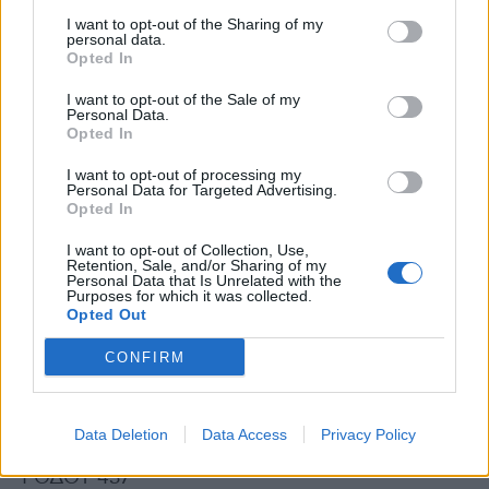
ΞΑΝΘΗΣ 252
I want to opt-out of the Sharing of my
personal data.
Opted In
ΠΑΡΟΥ 21
I want to opt-out of the Sale of my
Personal Data.
ΠΕΙΡΑΙΩΣ 1199
Opted In
I want to opt-out of processing my
ΠΕΛΛΑΣ 144
Personal Data for Targeted Advertising.
Opted In
ΠΙΕΡΙΑΣ 223
I want to opt-out of Collection, Use,
Retention, Sale, and/or Sharing of my
Personal Data that Is Unrelated with the
Purposes for which it was collected.
ΠΡΕΒΕΖΑΣ 85
Opted Out
CONFIRM
ΡΕΘΥΜΝΟΥ 219
ΡΟΔΟΠΗΣ 259
Data Deletion
Data Access
Privacy Policy
ΡΟΔΟΥ 437