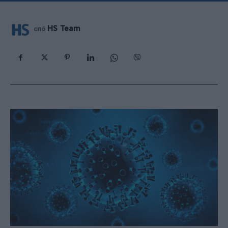
HS Team
από