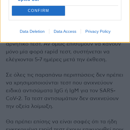
Σύμφωνα με την οδηγία του Κέντρου Ελέγχου
CONFIRM
Νοσημάτων (CDC) των ΗΠΑ, άτομα που έχουν
εκτεθεί στον ιό πρέπει να ελέγχονται 2 φορές,
το 1ο rapid τεστ να γίνεται εντός 48 ωρών και
Data Deletion
Data Access
Privacy Policy
το 2ο rapid τεστ 2 ημέρες μετά το πρώτο
αρνητικό τεστ. Αν όμως επιθυμούν να κάνουν
μόνο μία φορά rapid τεστ, συστήνεται να
ελέγχονται 5-7 ημέρες μετά την έκθεση.
Σε όλες τις παραπάνω περιπτώσεις δεν πρέπει
να χρησιμοποιούνται τεστ που ανιχνεύουν
ειδικά αντισώματα IgG ή IgM για τον SARS-
CoV-2. Τα τεστ αντισωμάτων δεν ανιχνεύουν
την οξεία λοίμωξη.
Θα πρέπει επίσης να είναι σαφές ότι τα ήδη
εγκεκριμένα rapid τεστ έχουν επικυρωθεί πριν