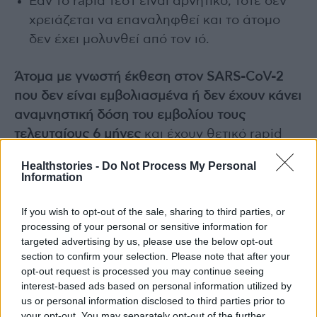
Εάν το rapid τεστ είναι αρνητικό, τότε δεν
χρειάζεται να επαναληφθεί και το άτομο
δεν έχει μολυνθεί από τον ιό.
Άτομα με γνωστή έκθεση στον SARS-CoV-2
που δεν είναι εμβολιασμένα ή δεν έχουν κάνει
αναμνηστική δόση του εμβολίου τους
τελευταίους 6 μήνες
και έχουν θετικό rapid
τεστ, θα πρέπει να παραμείνουν σε καραντίνα
Healthstories -
Do Not Process My Personal
εν αναμονή των αποτελεσμάτων της εξέτασής
Information
τους με μοριακό έλεγχο (RT-PCR), ο οποίος
συστήνεται να γίνει οπωσδήποτε. Θα πρέπει
If you wish to opt-out of the sale, sharing to third parties, or
processing of your personal or sensitive information for
επίσης να παρακολουθούνται για εμφάνιση
targeted advertising by us, please use the below opt-out
συμπτωμάτων.
section to confirm your selection. Please note that after your
opt-out request is processed you may continue seeing
interest-based ads based on personal information utilized by
Άτομα που είναι θετικά σε οποιαδήποτε από
us or personal information disclosed to third parties prior to
τις παραπάνω περιπτώσεις
, πρέπει να
your opt-out. You may separately opt-out of the further