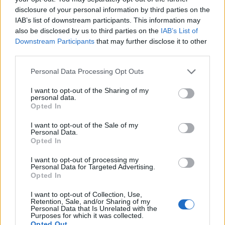
απομονώνονται, να ενημερώνουν τις
disclosure of your personal information by third parties on the
υγειονομικές υπηρεσίες και επίσης να
IAB’s list of downstream participants. This information may
also be disclosed by us to third parties on the
IAB’s List of
ενημερώνουν τις στενές επαφές τους για τη
Downstream Participants
that may further disclose it to other
λοίμωξή τους.
third parties.
Personal Data Processing Opt Outs
Τα rapid test ανιχνεύουν τη λοίμωξη
νωρίτερα
I want to opt-out of the Sharing of my
personal data.
Opted In
Τα άτομα που υποβάλλονται σε rapid τεστ
, θα
I want to opt-out of the Sale of my
πρέπει να γνωρίζουν ότι τα αντιγονικά rapid
Personal Data.
τεστ έχουν χαμηλότερη ευαισθησία από τα
Opted In
μοριακά, αλλά ανιχνεύουν τη λοίμωξη
I want to opt-out of processing my
νωρίτερα (5-7 ημέρες από την εμφάνιση
Personal Data for Targeted Advertising.
Opted In
συμπτωμάτων), το διάστημα δηλαδή που η
μεταδοτικότητα λόγω του υψηλού ιικού
I want to opt-out of Collection, Use,
Retention, Sale, and/or Sharing of my
φορτίου είναι μεγαλύτερη.
Personal Data that Is Unrelated with the
Purposes for which it was collected.
Opted Out