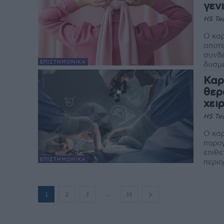
γεν
HS Te
Ο κα
αποτε
συνδέ
EΠΙΣΤΗΜΟΝΙΚΆ
δυσμε
Καρ
θερ
χει
HS Te
Ο καρ
πορογ
επιθε
EΠΙΣΤΗΜΟΝΙΚΆ
περιο
...
1
2
3
33