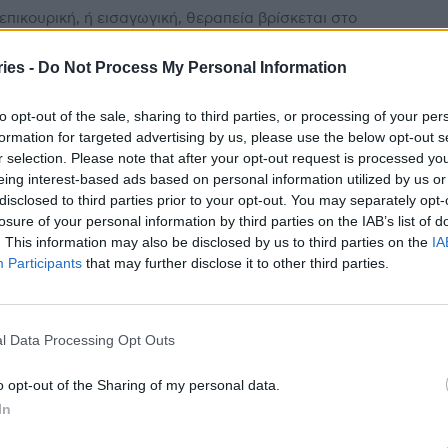
επικουρική, ή εισαγωγική, θεραπεία βρίσκεται στο
ντρο της δεύτερης ετήσιας έκθεσης της National Cancer
base (NCDB) των ΗΠΑ, αποτυπώνοντας μια σαφή
ies -
Do Not Process My Personal Information
ολή στον...
ΕΚΠΑ ανέβηκε 100 θέσεις στην
to opt-out of the sale, sharing to third parties, or processing of your per
κόσμια κατάταξη των Πανεπιστημίων –
formation for targeted advertising by us, please use the below opt-out s
λυτικός πίνακας για τα ελληνικά ΑΕΙ
r selection. Please note that after your opt-out request is processed y
eing interest-based ads based on personal information utilized by us or
stories
-
27 Ιανουαρίου 2026
disclosed to third parties prior to your opt-out. You may separately opt-
ΠΑ ανέβηκε κατά 100 θέσεις στην παγκόσμια κατάταξη
losure of your personal information by third parties on the IAB’s list of
ανεπιστημίων, σύμφωνα με τα στοιχεία που δημοσίευσε
. This information may also be disclosed by us to third parties on the
IA
ανισμός Times Higher Education του Elsevier,...
Participants
that may further disclose it to other third parties.
λυτικές οδηγίες του ΕΚΠΑ για τα
ονα καιρικά φαινόμενα
l Data Processing Opt Outs
stories
-
21 Ιανουαρίου 2026
α καιρικά φαινόμενα με ισχυρές βροχοπτώσεις και
o opt-out of the Sharing of my personal data.
γίδες αναμένονται σήμερα 21/1/26 στην Αττική, κυρίως
In
σημέρι, με ταυτόχρονη επικράτηση πολύ δυνατών
ανατολικών ανέμων που...