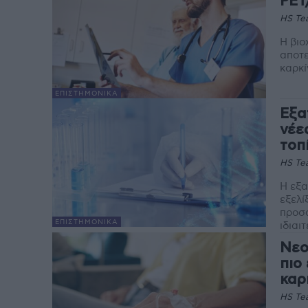
PET
HS Te
Η βιο
αποτε
καρκί
EΠΙΣΤΗΜΟΝΙΚΆ
Εξα
νέε
τοπ
HS Te
Η εξα
εξελί
προσα
EΠΙΣΤΗΜΟΝΙΚΆ
ιδιαι
Νεο
πιο
καρ
HS Te