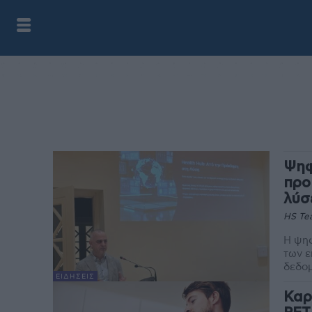
Ψηφ
προ
λύσ
HS Te
Η ψηφ
των ε
δεδομ
ΕΙΔΉΣΕΙΣ
Καρ