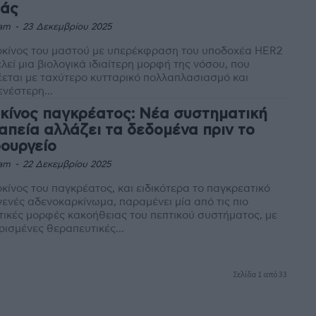
ιάς
am
-
23 Δεκεμβρίου 2025
ρκίνος του μαστού με υπερέκφραση του υποδοχέα HER2
λεί μια βιολογικά ιδιαίτερη μορφή της νόσου, που
εται με ταχύτερο κυτταρικό πολλαπλασιασμό και
νέστερη...
κίνος παγκρέατος: Νέα συστηματική
απεία αλλάζει τα δεδομένα πριν το
ρουργείο
am
-
22 Δεκεμβρίου 2025
κίνος του παγκρέατος, και ειδικότερα το παγκρεατικό
ενές αδενοκαρκίνωμα, παραμένει μία από τις πιο
τικές μορφές κακοήθειας του πεπτικού συστήματος, με
ρισμένες θεραπευτικές...
Σελίδα 1 από 33