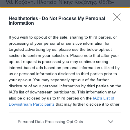
98. Κοζάνη, Πλατεία Νίκης Κοζάνης, 08:15-
14:00
99. Κόρινθος, Δημοτικό θέατρο Κορίνθου,
Healthstories -
Do Not Process My Personal
Information
Δαμασκηνού 57, πλησίον Πανεπιστημίου,
08:30-13:00
If you wish to opt-out of the sale, sharing to third parties, or
100. Κόρινθος, ΚΑΠΗ Αγίων Θεοδώρων,
processing of your personal or sensitive information for
Ευαγγελίστρια και Παυσανίας, 09:30-13:30
targeted advertising by us, please use the below opt-out
section to confirm your selection. Please note that after your
opt-out request is processed you may continue seeing
101. Κως, Επαρχείο, Ακτή Μιαούλη 2, 08:30-
interest-based ads based on personal information utilized by
15:00
us or personal information disclosed to third parties prior to
your opt-out. You may separately opt-out of the further
102. Λακωνία, Κοινωνικό Φαρμακείο Σπάρτης,
disclosure of your personal information by third parties on the
Ευαγγελίστριας 89, 8:30- 15:30
IAB’s list of downstream participants. This information may
103. Λακωνία, Κοινοτικό κατάστημα
also be disclosed by us to third parties on the
IAB’s List of
Γλυκόβρυσης, 09:30
Downstream Participants
that may further disclose it to other
third parties.
104. Λάρισα, Κεντρική Πλατεία Λάρισας /
Μπροστά στο Δημαρχείο, 8:00-16:00
Personal Data Processing Opt Outs
105. Λάρισα, Πλατεία ΟΣΕ, 8:00-16:00