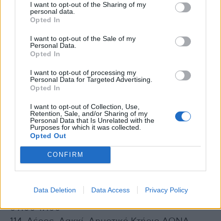
I want to opt-out of the Sharing of my
106. Λάρισα, Δημοτικό Ωδείο Λάρισας/Αίθριο,
personal data.
Opted In
8:00-16:00
107. Λάρισα, Τύρναβος/Είσοδος Δημαρχείου,
I want to opt-out of the Sale of my
Personal Data.
08:00-12:00
Opted In
108. Λάρισα, Αμπελώνας. ΚΑΠΗ, 12:30-15:30
I want to opt-out of processing my
109. Λάρισα, ΚΤΕΛ ΛΑΡΙΣΑΣ, Γεωργιάδου,
Personal Data for Targeted Advertising.
Opted In
8:00-15:00
110. Λάρισα, Εμπορικό Κέντρο Γαία / Αγχιάλου
I want to opt-out of Collection, Use,
Retention, Sale, and/or Sharing of my
4, 8:00-15:00
Personal Data that Is Unrelated with the
Purposes for which it was collected.
Opted Out
111. Λάρισα, Κέντρο Υγείας Ελασσόνας, 09:00-
12:00
CONFIRM
112. Λασίθι, Δήμος Σητείας, Δημοτική αίθουσα
πλατεία Σιντριβανιού, 10:00-14:00
Data Deletion
Data Access
Privacy Policy
113. Λασίθι, Παλαιό Δημαρχείο Αγ.Νικολάου,
09:00-17:00