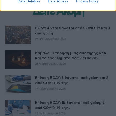
Data Deletion
Data Access
Privacy Policy
Δείτε Ακόμη
ΕΟΔΥ: 4 νέοι θάνατοι από COVID-19 και 3
από γρίπη
26 Φεβρουαρίου 2026
Καβάλα: Η τήρηση μιας αυστηρής ΚΥΑ
και τα προβλήματα όσων πέθαναν...
25 Φεβρουαρίου 2026
Έκθεση ΕΟΔΥ: 3 θάνατοι από γρίπη και 2
από COVID-19 την...
19 Φεβρουαρίου 2026
Έκθεση ΕΟΔΥ: 15 θάνατοι από γρίπη, 7
από COVID-19 την...
12 Φεβρουαρίου 2026