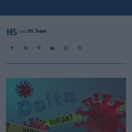
HS Team
από