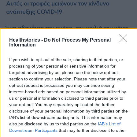
Αυτές οι τροφές μειώνουν τον κίνδυνο
ανάπτυξης COVID-19
Ένα αβοκάντο την ημέρα, την κοιλιά την κάνει
&#8230; πέρα
Healthstories -
Do Not Process My Personal
Information
If you wish to opt-out of the sale, sharing to third parties, or
processing of your personal or sensitive information for
TAGS
Εθνικό Δίκτυο Γονιδιωματικής Επιτήρησης
Κορονοϊός
targeted advertising by us, please use the below opt-out
μετάλλαξη Δέλτα
section to confirm your selection. Please note that after your
opt-out request is processed you may continue seeing
interest-based ads based on personal information utilized by
us or personal information disclosed to third parties prior to
your opt-out. You may separately opt-out of the further
disclosure of your personal information by third parties on the
IAB’s list of downstream participants. This information may
also be disclosed by us to third parties on the
IAB’s List of
HS Team
Downstream Participants
that may further disclose it to other
third parties.