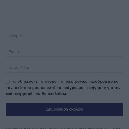
Σχόλιο:
Όν
Ema
Ισ
αποθηκεύστε το όνομα, το ηλεκτρονικό ταχυδρομείο και
τον ιστότοπό μου σε αυτό το πρόγραμμα περιήγησης για την
επόμενη φορά που θα σχολιάσω.
Με την υποβολή του σχολίου σας αυτόματα συμφωνείτε