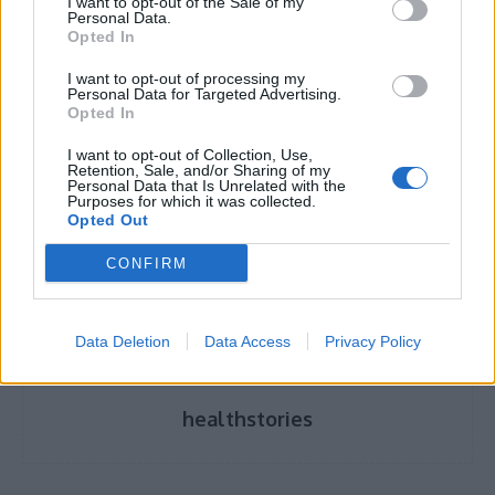
I want to opt-out of the Sale of my
Personal Data.
τις κάνουν
Opted In
I want to opt-out of processing my
Κατάθλιψη των εορτών: Τι την προκαλεί και
Personal Data for Targeted Advertising.
πώς θα την ξεπεράσουμε
Opted In
I want to opt-out of Collection, Use,
Retention, Sale, and/or Sharing of my
Personal Data that Is Unrelated with the
Purposes for which it was collected.
TAGS
άγχος
φαγητό
Opted Out
CONFIRM
Data Deletion
Data Access
Privacy Policy
healthstories