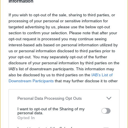
Information
Αυτό σημαίνει ότι δεν τρώτε μπροστά στην
τηλεόραση ή το τηλέφωνό σας. Αντίθετα,
If you wish to opt-out of the sale, sharing to third parties, or
δοκιμάστε να φάτε στο τραπέζι της κουζίνας ή
processing of your personal or sensitive information for
targeted advertising by us, please use the below opt-out
της τραπεζαρίας.
section to confirm your selection. Please note that after your
opt-out request is processed you may continue seeing
Αλλάξτε διαδρομή
interest-based ads based on personal information utilized by
us or personal information disclosed to third parties prior to
your opt-out. You may separately opt-out of the further
Αν νιώθετε άγχος, μην περάσετε από το
disclosure of your personal information by third parties on the
αγαπημένο σας φαστ φουντ στο δρόμο για το
IAB’s list of downstream participants. This information may
σπίτι. Είναι σημαντικό να μετατοπίσετε τη
also be disclosed by us to third parties on the
IAB’s List of
Downstream Participants
that may further disclose it to other
σκέψη σας προς μη τροφικούς τρόπους
third parties.
αποσυμπίεσης.
Personal Data Processing Opt Outs
Διαβάστε επίσης
I want to opt-out of the Sharing of my
personal data.
Opted In
Κατατίθεται στη Βουλή η τροπολογία για τις
δωρεάν εξετάσεις για την καρδιά – Ποιοι θα