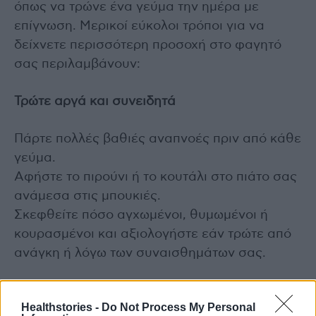
όπως να τρώνε ένα γεύμα την ημέρα με
επίγνωση. Μερικοί εύκολοι τρόποι για να
δείχνετε περισσότερη προσοχή στο φαγητό
σας περιλαμβάνουν:
Τρώτε αργά και συνειδητά
Πάρτε πολλές βαθιές αναπνοές πριν από κάθε
γεύμα.
Αφήστε το πιρούνι ή το κουτάλι στο πιάτο σας
ανάμεσα στις μπουκιές.
Σκεφθείτε πόσο αγχωμένοι, θυμωμένοι ή
κουρασμένοι και αξιολογήστε εάν τρώτε από
ανάγκη ή λόγω των συναισθημάτων σας.
Δημιουργήστε ένα Διατροφικό Περιβάλλον
Healthstories -
Do Not Process My Personal