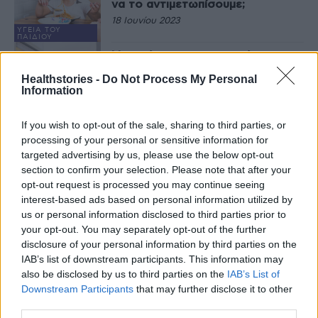
να το αντιμετωπίσουμε;
18 Ιουνίου 2023
ΥΓΕΊΑ ΤΟΥ
ΠΑΙΔΙΟΎ
Μπορείτε να εμπιστευτείτε τη
μύτη σας για το φαγητό, που είναι
Healthstories -
Do Not Process My Personal
μέρες στο ψυγείο;
Information
2 Φεβρουαρίου 2023
If you wish to opt-out of the sale, sharing to third parties, or
ΔΙΑΤΡΟΦΉ
processing of your personal or sensitive information for
Θέλεις να τρως “σωστά”; Αυτό
το στοιχείο δεν πρέπει να λείπει
targeted advertising by us, please use the below opt-out
από την διατροφή σου
section to confirm your selection. Please note that after your
15 Ιανουαρίου 2023
opt-out request is processed you may continue seeing
interest-based ads based on personal information utilized by
ΔΙΑΤΡΟΦΉ
us or personal information disclosed to third parties prior to
Πώς να σταματήσετε, να τρώτε
your opt-out. You may separately opt-out of the further
όταν έχετε άγχος
disclosure of your personal information by third parties on the
21 Δεκεμβρίου 2022
IAB’s list of downstream participants. This information may
also be disclosed by us to third parties on the
IAB’s List of
Downstream Participants
that may further disclose it to other
ΔΙΑΤΡΟΦΉ
third parties.