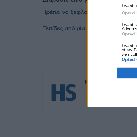
I want t
Πρέπει να ξεφλουδίζουμε τα καρότ
Opted 
I want 
Ελπίδες από μία νέα θεραπεία για 
Advertis
Opted 
I want t
of my P
was col
TAGS
αντιμετώπιση
Opted 
healthstories