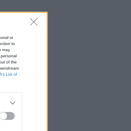
sonal or
ection to
ou may
 personal
out of the
 downstream
B’s List of