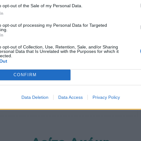
o opt-out of the Sale of my Personal Data.
α;
In
to opt-out of processing my Personal Data for Targeted
τη λεύκη
ing.
In
o opt-out of Collection, Use, Retention, Sale, and/or Sharing
ersonal Data that Is Unrelated with the Purposes for which it
lected.
ατοπική δερματίτιδα
σοβαρής ατοπικής δερματίτιδας
Out
CONFIRM
Data Deletion
Data Access
Privacy Policy