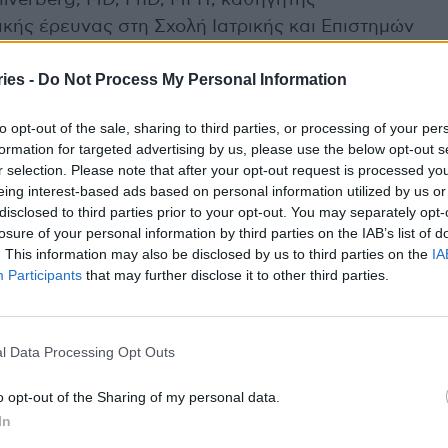
ικής έρευνας στη Σχολή Ιατρικής και Επιστημών
ashington. «Ενώ το upadacitinib έχει
ies -
Do Not Process My Personal Information
ελεσματική θεραπευτική επιλογή για τους ασθενείς
εσμα, τα δεδομένα αυτά δείχνουν ένα σταθερό
to opt-out of the sale, sharing to third parties, or processing of your per
ικότητα με διάρκεια με μακροχρόνια θεραπεία».
formation for targeted advertising by us, please use the below opt-out s
r selection. Please note that after your opt-out request is processed y
eing interest-based ads based on personal information utilized by us or
disclosed to third parties prior to your opt-out. You may separately opt-
χρόνια, υποτροπιάζουσα φλεγμονώδης νόσος η
losure of your personal information by third parties on the IAB’s list of
. This information may also be disclosed by us to third parties on the
IA
κλο έντονου κνησμού-ξεσμού που οδηγεί σε
Participants
that may further disclose it to other third parties.
και ορορροή. Υπολογίζεται ότι επηρεάζει έως και
φήβων. Το 20-46% των ενηλίκων με ατοπική
ως σοβαρή μορφή της νόσου. Το εύρος των
l Data Processing Opt Outs
ωματική, ψυχολογική και οικονομική επιβάρυνση
o opt-out of the Sharing of my personal data.
In