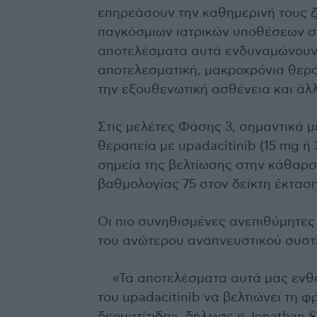
επηρεάσουν την καθημερινή τους ζ
παγκόσμιων ιατρικών υποθέσεων σ
αποτελέσματα αυτά ενδυναμώνουν
αποτελεσματική, μακροχρόνια θερα
την εξουθενωτική ασθένεια και άλ
Στις μελέτες Φάσης 3, σημαντικά
θεραπεία με upadacitinib (15 mg 
σημεία της βελτίωσης στην κάθαρσ
βαθμολογίας 75 στον δείκτη έκτασ
Οι πιο συνηθισμένες ανεπιθύμητες 
του ανώτερου αναπνευστικού συστή
«Τα αποτελέσματα αυτά μας ενθ
του upadacitinib να βελτιώνει τη φ
δερματίτιδα», δήλωσε ο Jonathan S