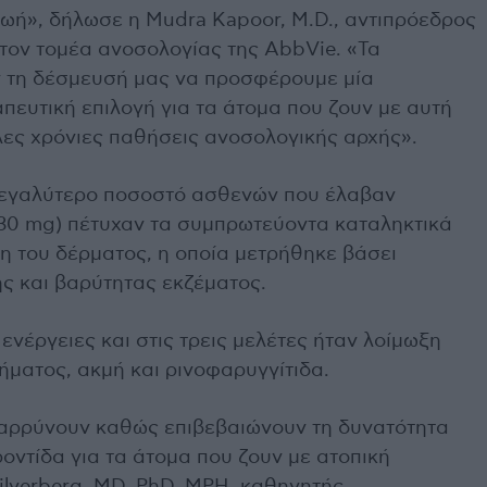
ωή», δήλωσε η Mudra Kapoor, M.D., αντιπρόεδρος
τον τομέα ανοσολογίας της AbbVie. «Τα
 τη δέσμευσή μας να προσφέρουμε μία
πευτική επιλογή για τα άτομα που ζουν με αυτή
λες χρόνιες παθήσεις ανοσολογικής αρχής».
 μεγαλύτερο ποσοστό ασθενών που έλαβαν
ή 30 mg) πέτυχαν τα συμπρωτεύοντα καταληκτικά
η του δέρματος, η οποία μετρήθηκε βάσει
ης και βαρύτητας εκζέματος.
ενέργειες και στις τρεις μελέτες ήταν λοίμωξη
ματος, ακμή και ρινοφαρυγγίτιδα.
αρρύνουν καθώς επιβεβαιώνουν τη δυνατότητα
ροντίδα για τα άτομα που ζουν με ατοπική
ilverberg, MD, PhD, MPH, καθηγητής