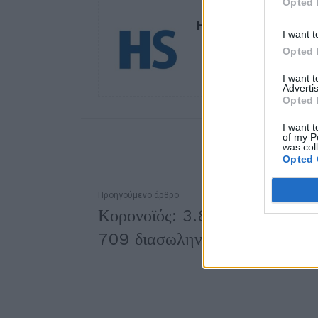
Opted 
HS Team
I want t
Opted 
I want 
Advertis
Opted 
I want t
of my P
was col
Opted 
Προηγούμενο άρθρο
Κορονοϊός: 3.841 νέα κρούσμα
709 διασωληνωμένοι