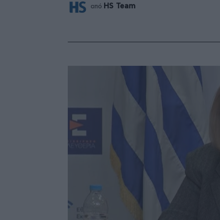
HS Team
από