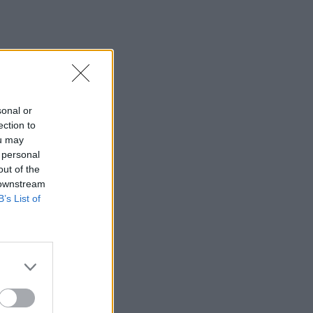
sonal or
ection to
ou may
 personal
out of the
 downstream
B’s List of