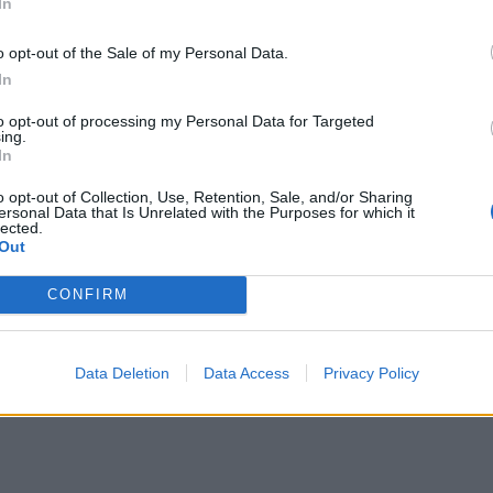
In
o opt-out of the Sale of my Personal Data.
In
to opt-out of processing my Personal Data for Targeted
ing.
In
o opt-out of Collection, Use, Retention, Sale, and/or Sharing
ersonal Data that Is Unrelated with the Purposes for which it
lected.
Out
CONFIRM
τα, 96 θάνατοι,
Πάνω από 6,7
εμβολιασμό -29.00
Data Deletion
Data Access
Privacy Policy