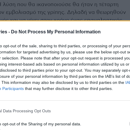
Η λύση που θα ικανοποιούσε θα ήταν η τέταρτη
τον εμβολιασμό της γρίπης. Δηλαδή να θεωρηθούν
μός και να γίνει στον χρόνο ένας επαναληπτικός.
ies -
Do Not Process My Personal Information
to opt-out of the sale, sharing to third parties, or processing of your per
πει να εμβολιαστούν τα παιδιά 5-11 ετών έναντι
formation for targeted advertising by us, please use the below opt-out s
r selection. Please note that after your opt-out request is processed y
eing interest-based ads based on personal information utilized by us or
disclosed to third parties prior to your opt-out. You may separately opt-
αιωμένα κρούσματα στην Ελλάδα
losure of your personal information by third parties on the IAB’s list of
. This information may also be disclosed by us to third parties on the
IA
Participants
that may further disclose it to other third parties.
χρήσεις που θα αλλάξουν την καθημερινότητα σας
l Data Processing Opt Outs
σμός παιδιών 5-11 ετών
Μαρία Θεοδωρίδου
o opt-out of the Sharing of my personal data.