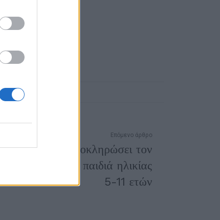
Επόμενο άρθρο
 εκατ. έχουν ολοκληρώσει τον
0 ραντεβού για παιδιά ηλικίας
5-11 ετών