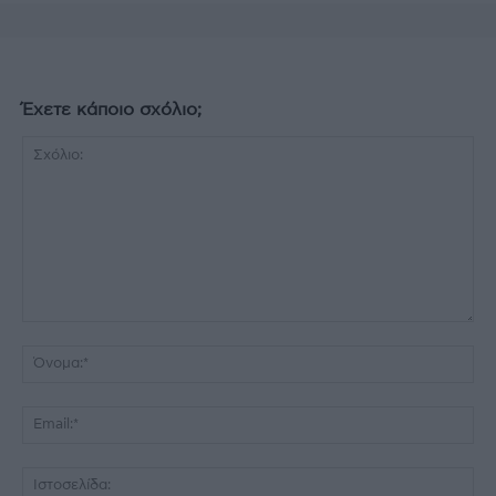
Έχετε κάποιο σχόλιο;
Σχόλιο:
Όν
Ema
Ισ