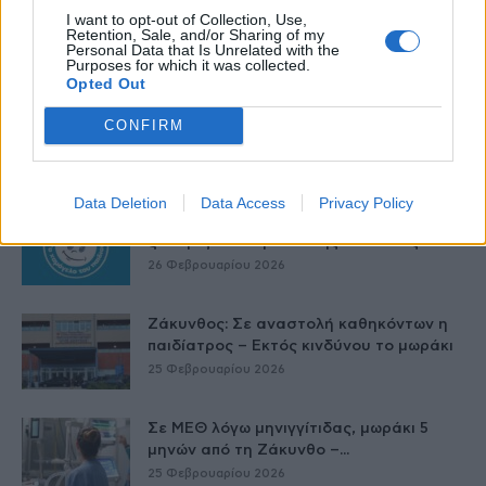
Γαλλία – Η τοξίνη κερεουλίδη
I want to opt-out of Collection, Use,
εντοπίστηκε σε βρέφος από βρεφικό
Retention, Sale, and/or Sharing of my
Personal Data that Is Unrelated with the
γάλα...
Purposes for which it was collected.
27 Φεβρουαρίου 2026
Opted Out
Όταν οι έφηβοι καπνίζουν – Η
CONFIRM
Αλεξάνδρα Καππάτου συμβουλεύει
26 Φεβρουαρίου 2026
Data Deletion
Data Access
Privacy Policy
Έρευνα: «Το Χαμόγελο του Παιδιού»
ξεχωρίζει στα μάτια της κοινωνίας
26 Φεβρουαρίου 2026
Ζάκυνθος: Σε αναστολή καθηκόντων η
παιδίατρος – Εκτός κινδύνου το μωράκι
25 Φεβρουαρίου 2026
Σε ΜΕΘ λόγω μηνιγγίτιδας, μωράκι 5
μηνών από τη Ζάκυνθο –...
25 Φεβρουαρίου 2026