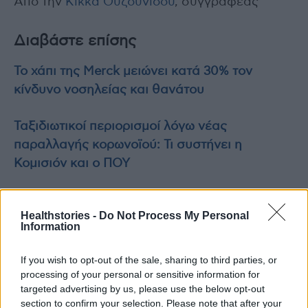
Από την
Κίκκα Ουζουνίδου
, συγγραφέας
Διαβάστε επίσης
Το χάπι της Merck μειώνει κατά 30% τον
κίνδυνο νοσηλείας και θανάτου
Ταξιδιωτικοί περιορισμοί λόγω νέας
παραλλαγής κορωνοϊού: Τι συστήνει η
Κομισιόν και ο ΠΟΥ
Μακροζωία : 4+1 απλές διατροφικές
Healthstories -
Do Not Process My Personal
συνήθειες
Information
If you wish to opt-out of the sale, sharing to third parties, or
processing of your personal or sensitive information for
TAGS
ανατροφή
ενήλικες
παιδιά
σημάδια
targeted advertising by us, please use the below opt-out
section to confirm your selection. Please note that after your