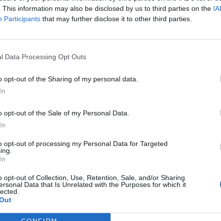
. This information may also be disclosed by us to third parties on the
IA
Participants
that may further disclose it to other third parties.
l Data Processing Opt Outs
o opt-out of the Sharing of my personal data.
Γκολφινόπουλος
έκθεση
Ερρίκος Ντυνάν
In
o opt-out of the Sale of my Personal Data.
In
to opt-out of processing my Personal Data for Targeted
ing.
In
o opt-out of Collection, Use, Retention, Sale, and/or Sharing
ersonal Data that Is Unrelated with the Purposes for which it
lected.
Out
Δείτε Ακόμη