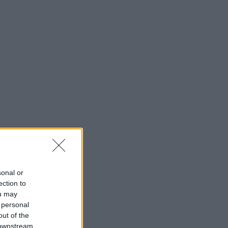
sonal or
ection to
ou may
 personal
out of the
 downstream