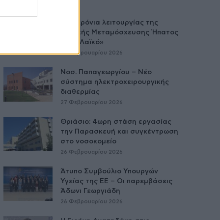
Δύο χρόνια λειτουργίας της
Κλινικής Μεταμόσχευσης Ήπατος
στο «Λαϊκό»
27 Φεβρουαρίου 2026
Νοσ. Παπαγεωργίου – Νέο
σύστημα ηλεκτροχειρουργικής
διαθερμίας
27 Φεβρουαρίου 2026
Θριάσιο: 4ωρη στάση εργασίας
την Παρασκευή και συγκέντρωση
στο νοσοκομείο
26 Φεβρουαρίου 2026
Άτυπο Συμβούλιο Υπουργών
Υγείας της ΕE – Οι παρεμβάσεις
Άδωνι Γεωργιάδη
26 Φεβρουαρίου 2026