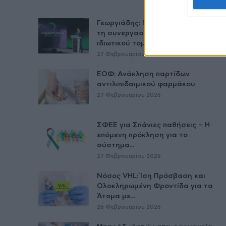
Γεωργιάδης: Πολλαπλά οφέλη από
τη συνεργασία δημοσίου και
ιδιωτικού τομέα
27 Φεβρουαρίου 2026
ΕΟΦ: Ανάκληση παρτίδων
αντιλιπιδαιμικού φαρμάκου
27 Φεβρουαρίου 2026
ΣΦΕΕ για Σπάνιες παθήσεις – Η
επόμενη πρόκληση για το
σύστημα...
27 Φεβρουαρίου 2026
Νόσος VHL: Ίση Πρόσβαση και
Ολοκληρωμένη Φροντίδα για τα
Άτομα με...
26 Φεβρουαρίου 2026