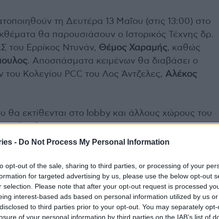
τοποιηθούν τη Δευτέρα 13 Μαΐου (στις 13:00) στο
κθέματα θα παρουσιάσουν ο Ιστορικός Τέχνης δρ.
ΔΣ του Ερρίκος Ντυνάν,
Θέμος Χαραμής
, καθώς
πουλος
. Αποσπάσματα κειμένων θα διαβάσει ο
 του Κολεγίου PCC του Λος Άντζελες,
Αλέκος
υ θα εκτίθενται στο lobby και άλλους χώρους του
με ελεύθερη επίσκεψη για το κοινό και τήρηση
είας.
ies -
Do Not Process My Personal Information
to opt-out of the sale, sharing to third parties, or processing of your per
formation for targeted advertising by us, please use the below opt-out s
r selection. Please note that after your opt-out request is processed y
ής για το αγαπημένο σνακ μικρών και μεγάλων
eing interest-based ads based on personal information utilized by us or
disclosed to third parties prior to your opt-out. You may separately opt-
Άδωνι, οι απειλές στα διαγνωστικά και οι γκρίνιες
losure of your personal information by third parties on the IAB’s list of