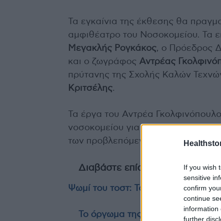
Τα εγκαίνια της έκθεσης θα πραγμα
αμφιθέατρο του Νοσοκομείου. Τα ε
Μεγακλής Ρογκάκος
, ο Πρόεδρος 
και ο ζωγράφος
Αντρέας Γκολφινό
πρύτανης της Σχολής Καλών Τεχνών
Κριτσέλης
.
Τα έργα του Αντρέα Γκολφινόπουλο
νοσοκομείου για τον επόμενο μήνα 
των προβλεπόμενων μέτρων ασφαλ
Healthstor
If you wish 
Διαβάστε επίσης
sensitive in
confirm you
Ψωμί του τοστ: Τα κριτήρια επιλογ
continue se
information 
Το όργωμα της επαρχίας από τον 
further disc