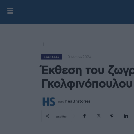
10 Μαΐου 2024
ΕΙΔΉΣΕΙΣ
Έκθεση του ζωγ
Γκολφινόπουλου
από
healthstories
μερίδιο