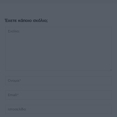
Έχετε κάποιο σχόλιο;
Σχόλιο:
Όν
Ema
Ισ