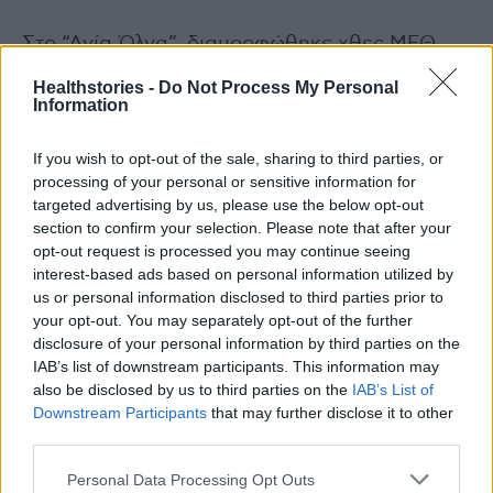
Στο “Αγία Όλγα”, διαμορφώθηκε χθες ΜΕΘ
δυναμικότητας 9 κλινών, στις οποίες
Healthstories -
Do Not Process My Personal
νοσηλεύονται ήδη 7 ασθενείς. Στο νοσοκομείο
Information
“Ερυθρός Σταυρός”, διαμορφώθηκαν 14
If you wish to opt-out of the sale, sharing to third parties, or
κλίνες ΜΕΘ και από το πρωί καλύφθηκαν οι 5.
processing of your personal or sensitive information for
targeted advertising by us, please use the below opt-out
Από τα στοιχεία της ΠΟΕΔΗΝ, σε ολόκληρο το
section to confirm your selection. Please note that after your
Λεκανοπέδιο είναι διαθέσιμες μόλις 26 κλίνες
opt-out request is processed you may continue seeing
interest-based ads based on personal information utilized by
ΜΕΘ ΜΕΘ.
us or personal information disclosed to third parties prior to
your opt-out. You may separately opt-out of the further
disclosure of your personal information by third parties on the
IAB’s list of downstream participants. This information may
also be disclosed by us to third parties on the
IAB’s List of
TAGS
EKAB
lockdown
Κορονοϊός
ΜΕΘ
ΠΟΕΔΗΝ
Downstream Participants
that may further disclose it to other
σχεδιο ενίσχυσης νοσοκομείων
third parties.
Personal Data Processing Opt Outs